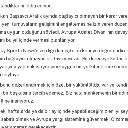
landıklarını iddia ediyor.
kan Başsavcı Aralık ayında bağlayıcı olmayan bir karar ver
n yeni turnuvaların gelişimini engellemesine izin veren düze
a uygun olduğunu söyledi. Avrupa Adalet Divanı’nın davayla
ını bu yıl içinde vermesi planlanıyor.
Sky Sports News’e verdiği demeçte bu konuyu değerlendirdi
ın bağlayıcı olmayan bir tavsiyesi var. Bir dereceye kadar, b
 yarışma yapmak istiyorsanız uygun bir yetkilendirme süreci
i söylüyor.
bunu değerlendirmek için özel bir yükümlülüğü var ve kendi
ı bir başkasına tercih edemez. Biz hala mahkemenin bir adım
ğine inanıyoruz.
i haftalarda ya da bir ay içinde yapabileceğimiz en iyi şey
 sabırlı olmak ve Avrupa yargı sistemine güvenmek. O zama
 uyarlamamız gerekecektir.