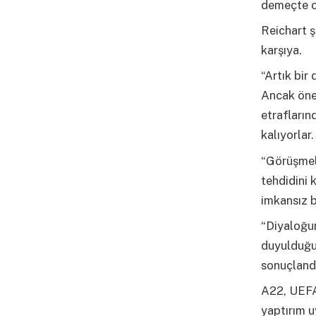
demeçte or
Reichart ş
karşıya.
“Artık bir
Ancak önem
etrafları
kalıyorlar.
“Görüşmele
tehdidini 
imkansız b
“Diyaloğum
duyulduğu 
sonuçlandı
A22, UEFA 
yaptırım 