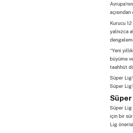
Avrupa’nın
açısından 
Kurucu 12 
yalnızca a
dengelemek
“Yeni yıll
büyüme ve
taahhüt dö
Süper Lig’
Süper Lig’
Süper 
Süper Lig 
için bir s
Lig önerisi