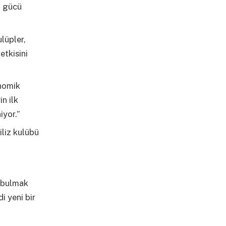
t gücü
lüpler,
etkisini
onomik
n ilk
iyor.”
iliz kulübü
u bulmak
i yeni bir