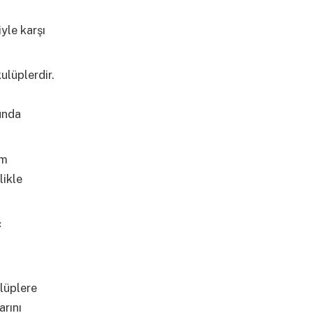
yle karşı
ulüplerdir.
unda
ım
likle
ç
ulüplere
rını