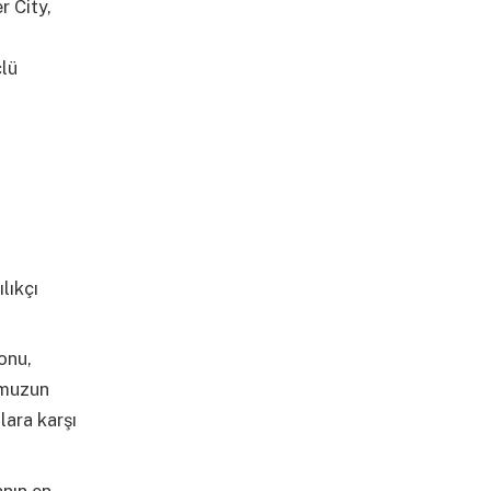
r City,
i
çlü
lıkçı
onu,
umuzun
lara karşı
anın en