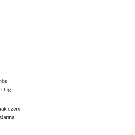
omba
ir Lig
lmak üzere
slarına