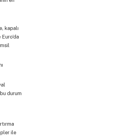
e, kapalı
 Euro’da
emsil
nı
yal
n bu durum
artırma
pler ile