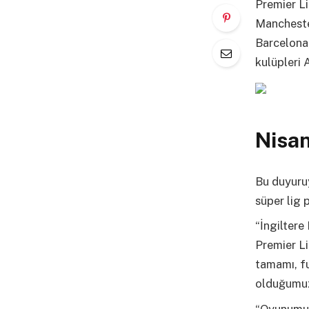
Premier Li
Mancheste
Barcelona,
kulüpleri 
Nisan
Bu duyuruy
süper lig 
“İngilter
Premier Li
tamamı, fu
olduğumuz
“Oyunumuz 