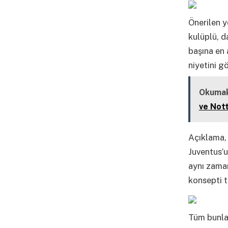
Önerilen y
kulüplü, d
başına en 
niyetini g
Okumak
ve Nott
Açıklama, 
Juventus’u
aynı zaman
konsepti t
Tüm bunla