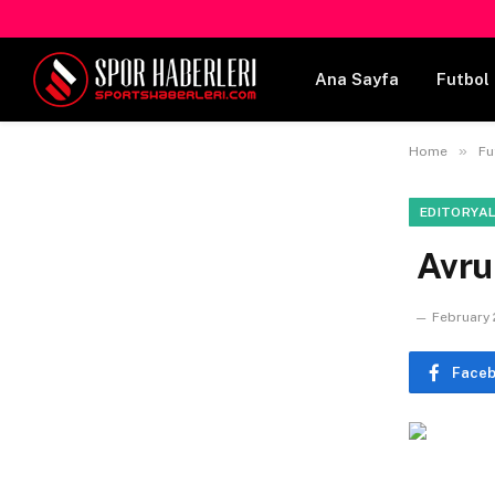
Ana Sayfa
Futbol 
»
Home
Fu
EDITORYA
Avru
February 
Face