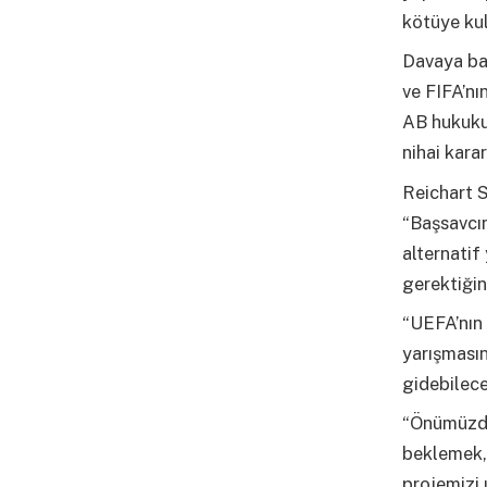
kötüye kul
Davaya ba
ve FIFA’nı
AB hukukun
nihai karar
Reichart 
“Başsavcın
alternatif
gerektiğin
“UEFA’nın 
yarışmasın
gidebilece
“Önümüzdek
beklemek,
projemizi