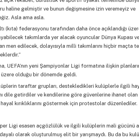
u haline gelmiştir ve bunun değişmesine izin veremeyiz ve
ğiz. Asla ama asla.
ltı (kıta) federasyonu tarafından daha önce açıklandığı üzer
ayabilecek takımlarda yer alacak oyuncular Dünya Kupası ve
 men edilecek, dolayısıyla milli takımlarını hiçbir maçta t
klerdir.”
a, UEFA’nın yeni Şampiyonlar Ligi formatına ilişkin planları
 üzere olduğu bir dönemde geldi.
üplerin taraftar grupları, destekledikleri kulüplerle ilgili ha
rını dile getirdiler ve kendilerine göre güvenlerine ihanet ola
 hayal kırıklıklarını göstermek için protestolar düzenlediler.
er Ligi esasen açgözlülük ve ilgili kulüplerin mali gücünü 
 dayalı olarak oluşturulmuş elit bir yarışmaydı. Bu da bu kulü