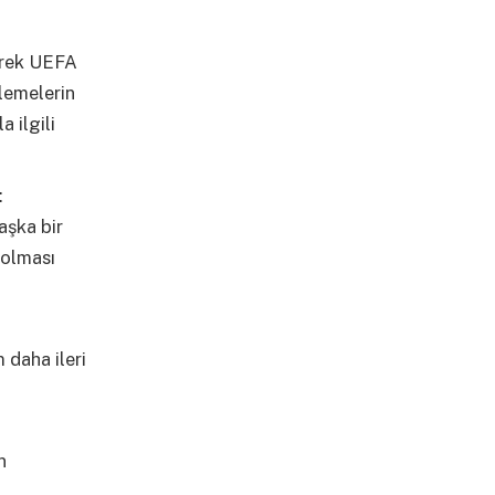
erek UEFA
nlemelerin
 ilgili
:
aşka bir
 olması
 daha ileri
n