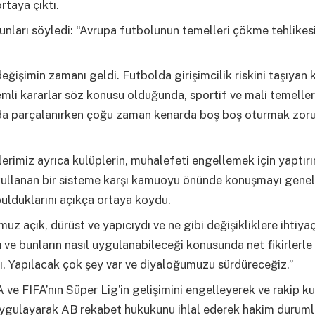
taya çıktı.
unları söyledi: “Avrupa futbolunun temelleri çökme tehlikesi
 değişimin zamanı geldi. Futbolda girişimcilik riskini taşıyan k
li kararlar söz konusu olduğunda, sportif ve mali temeller
nda parçalanırken çoğu zaman kenarda boş boş oturmak zor
rimiz ayrıca kulüplerin, muhalefeti engellemek için yaptır
kullanan bir sisteme karşı kamuoyu önünde konuşmayı genel
ulduklarını açıkça ortaya koydu.
uz açık, dürüst ve yapıcıydı ve ne gibi değişikliklere ihtiya
ve bunların nasıl uygulanabileceği konusunda net fikirlerle
. Yapılacak çok şey var ve diyaloğumuzu sürdüreceğiz.”
ve FIFA’nın Süper Lig’in gelişimini engelleyerek ve rakip k
uygulayarak AB rekabet hukukunu ihlal ederek hakim durumla