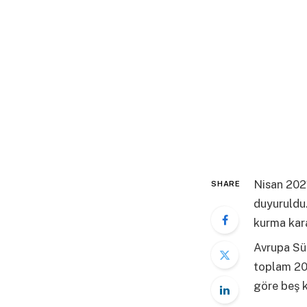
Nisan 2021
SHARE
duyuruldu.
kurma kara
Avrupa Süp
toplam 20 
göre beş 