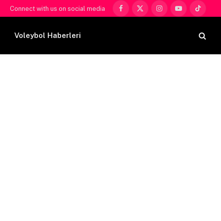
Connect with us on social media
Facebook
X
Instagram
YouTube
TikTok
(Twitter)
Voleybol Haberleri