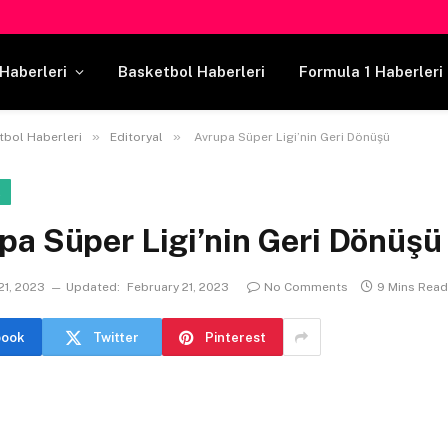
Haberleri
Basketbol Haberleri
Formula 1 Haberleri
»
»
tbol Haberleri
Editoryal
Avrupa Süper Ligi’nin Geri Dönüşü
L
pa Süper Ligi’nin Geri Dönüşü
21, 2023
Updated:
February 21, 2023
No Comments
9 Mins Read
book
Twitter
Pinterest