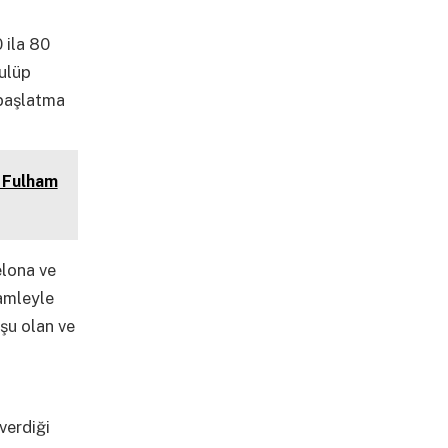
 ila 80
kulüp
 başlatma
 Fulham
elona ve
hamleyle
şu olan ve
verdiği