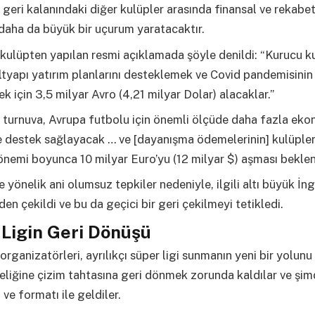
 geri kalanındaki diğer kulüpler arasında finansal ve rekabe
daha da büyük bir uçurum yaratacaktır.
kulüpten yapılan resmi açıklamada şöyle denildi: “Kurucu ku
ltyapı yatırım planlarını desteklemek ve Covid pandemisinin 
 için 3,5 milyar Avro (4,21 milyar Dolar) alacaklar.”
ık turnuva, Avrupa futbolu için önemli ölçüde daha fazla ek
 destek sağlayacak … ve [dayanışma ödemelerinin] kulüpleri
nemi boyunca 10 milyar Euro’yu (12 milyar $) aşması beklen
e yönelik ani olumsuz tepkiler nedeniyle, ilgili altı büyük İng
den çekildi ve bu da geçici bir geri çekilmeyi tetikledi.
Ligin Geri Dönüşü
organizatörleri, ayrılıkçı süper ligi sunmanın yeni bir yolun
üreliğine çizim tahtasına geri dönmek zorunda kaldılar ve şimd
 ve formatı ile geldiler.