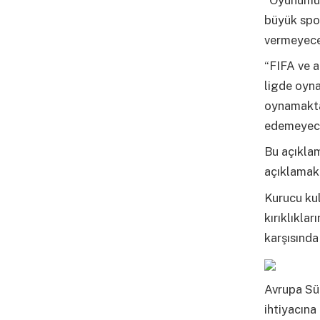
büyük spor
vermeyece
“FIFA ve a
ligde oyn
oynamaktan
edemeyece
Bu açıklam
açıklamak
Kurucu kul
kırıklıkla
karşısında
Avrupa Süp
ihtiyacına