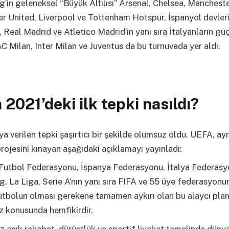
g’in geleneksel “Büyük Altılısı” Arsenal, Chelsea, Mancheste
r United, Liverpool ve Tottenham Hotspur, İspanyol devler
 Real Madrid ve Atletico Madrid’in yanı sıra İtalyanların gü
AC Milan, Inter Milan ve Juventus da bu turnuvada yer aldı.
 2021’deki ilk tepki nasıldı?
a verilen tepki şaşırtıcı bir şekilde olumsuz oldu. UEFA, ayrı
projesini kınayan aşağıdaki açıklamayı yayınladı:
e Futbol Federasyonu, İspanya Federasyonu, İtalya Federasy
g, La Liga, Serie A’nın yanı sıra FIFA ve 55 üye federasyon
tbolun olması gerekene tamamen aykırı olan bu alaycı plan
 konusunda hemfikirdir.
açık rekabet, dürüstlük ve sportif liyakat temelinde düny