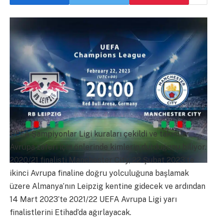
UEFA Şampiyonlar Ligi kuraları çekildi ve takımlar
Avrupa zaferi için önlerinde kimlerin durduğunu biliyor.
2020/21 finalisti Manchester City, 22 Şubat 2023’te
ikinci Avrupa finaline doğru yolculuğuna başlamak
üzere Almanya’nın Leipzig kentine gidecek ve ardından
14 Mart 2023’te 2021/22 UEFA Avrupa Ligi yarı
finalistlerini Etihad’da ağırlayacak.