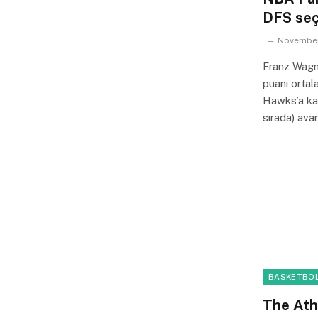
DFS seçi
November
Franz Wagn
puanı orta
Hawks’a kar
sırada) avan
BASKETBOL
The Ath