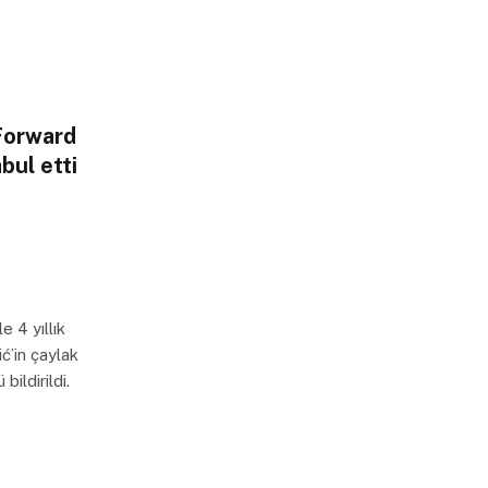
tForward
abul etti
e 4 yıllık
ć’in çaylak
ildirildi.