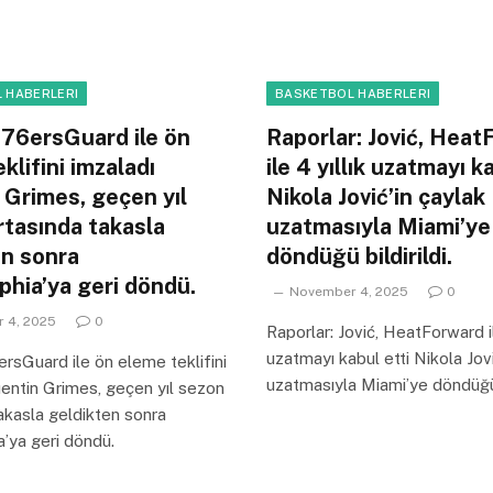
 HABERLERI
BASKETBOL HABERLERI
 76ersGuard ile ön
Raporlar: Jović, Hea
klifini imzaladı
ile 4 yıllık uzatmayı k
 Grimes, geçen yıl
Nikola Jović’in çaylak
rtasında takasla
uzatmasıyla Miami’ye
en sonra
döndüğü bildirildi.
phia’ya geri döndü.
November 4, 2025
0
 4, 2025
0
Raporlar: Jović, HeatForward il
uzatmayı kabul etti Nikola Jovi
rsGuard ile ön eleme teklifini
uzatmasıyla Miami’ye döndüğü b
entin Grimes, geçen yıl sezon
akasla geldikten sonra
a’ya geri döndü.