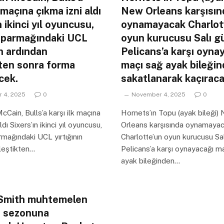
k maçına çıkma izni aldı
New Orleans karşısın
n ikinci yıl oyuncusu,
oynamayacak Charlot
 parmağındaki UCL
oyun kurucusu Salı g
ın ardından
Pelicans’a karşı oyna
kten sonra forma
maçı sağ ayak bileği
cek.
sakatlanarak kaçıraca
 4, 2025
0
November 4, 2025
0
cCain, Bulls’a karşı ilk maçına
Hornets’ın Topu (ayak bileği)
ldı Sixers’ın ikinci yıl oyuncusu,
Orleans karşısında oynamaya
mağındaki UCL yırtığının
Charlotte’un oyun kurucusu Sa
ileştikten…
Pelicans’a karşı oynayacağı m
ayak bileğinden…
Smith muhtemelen
 sezonuna