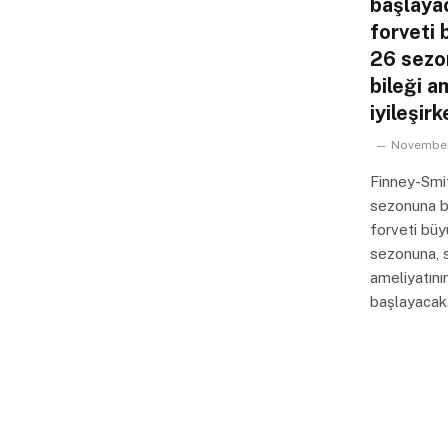
başlaya
forveti 
26 sezo
bileği a
iyileşir
November
Finney-Sm
sezonuna b
forveti büy
sezonuna, s
ameliyatını
başlayacak