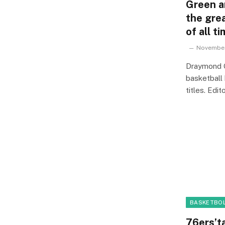
Green an
the gre
of all t
November
Draymond G
basketball
titles. Ed
BASKETBOL
76ers’t