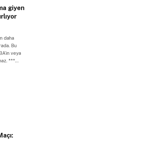
rma giyen
ırlıyor
en daha
rada. Bu
BA’in veya
maz. ***…
açı: