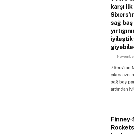
karşı il
Sixers’ı
sağ baş
yırtığın
iyileşti
giyebile
November
76ers’tan M
çıkma izni a
sağ baş par
ardından iy
Finney-
Rockets