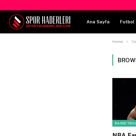
Ana Sayfa
Futbol 
»
Home
Ca
BROW
BASKETBOL
NBA Fan