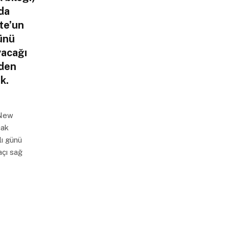
da
te’un
ünü
yacağı
nden
k.
 New
cak
lı günü
açı sağ