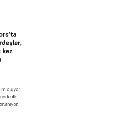
ors’ta
rdeşler,
k kez
a
kım oluyor
rinde ilk
rlanıyor.