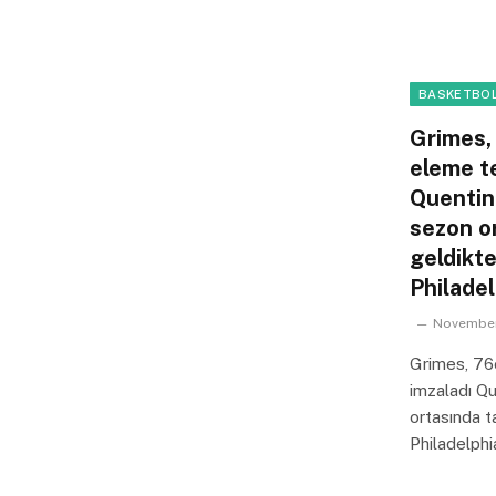
BASKETBOL
Grimes,
eleme te
Quentin
sezon o
geldikt
Philadel
November
Grimes, 76e
imzaladı Qu
ortasında t
Philadelphi