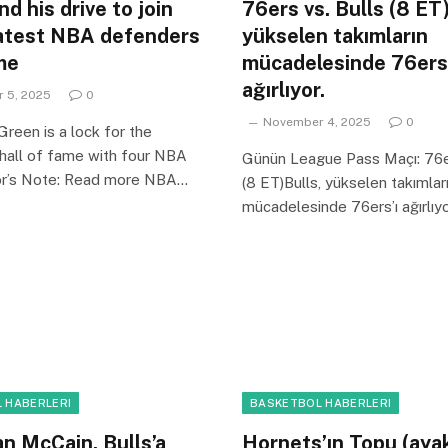
d his drive to join
76ers vs. Bulls (8 ET)
atest NBA defenders
yükselen takımların
ime
mücadelesinde 76ers’
ağırlıyor.
 5, 2025
0
November 4, 2025
0
reen is a lock for the
 hall of fame with four NBA
Günün League Pass Maçı: 76er
itor’s Note: Read more NBA…
(8 ET)Bulls, yükselen takımlar
mücadelesinde 76ers’ı ağırlıyo
 HABERLERI
BASKETBOL HABERLERI
an McCain, Bulls’a
Hornets’ın Topu (ayak