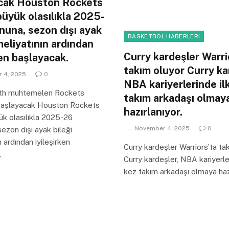
cak Houston Rockets
büyük olasılıkla 2025-
nuna, sezon dışı ayak
BASKETBOL HABERLERI
meliyatının ardından
Curry kardeşler Warri
ken başlayacak.
takım oluyor Curry ka
 4, 2025
0
NBA kariyerlerinde il
ith muhtemelen Rockets
takım arkadaşı olmay
aşlayacak Houston Rockets
hazırlanıyor.
ük olasılıkla 2025-26
November 4, 2025
0
ezon dışı ayak bileği
n ardından iyileşirken
Curry kardeşler Warriors’ta ta
.
Curry kardeşler, NBA kariyerle
kez takım arkadaşı olmaya hazı