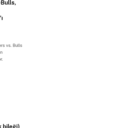
Bulls,
ı
s vs. Bulls
ın
r.
 bileği)