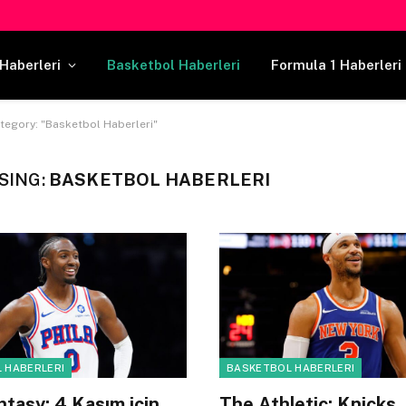
Haberleri
Basketbol Haberleri
Formula 1 Haberleri
tegory: "Basketbol Haberleri"
SING:
BASKETBOL HABERLERI
 HABERLERI
BASKETBOL HABERLERI
tasy: 4 Kasım için
The Athletic: Knicks