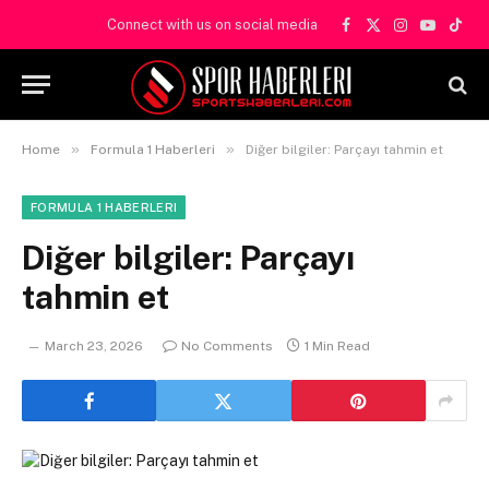
Connect with us on social media
Facebook
X
Instagram
YouTube
TikT
(Twitter)
»
»
Home
Formula 1 Haberleri
Diğer bilgiler: Parçayı tahmin et
FORMULA 1 HABERLERI
Diğer bilgiler: Parçayı
tahmin et
March 23, 2026
No Comments
1 Min Read