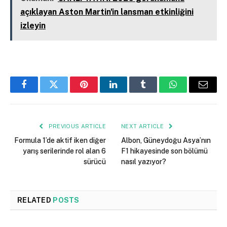
açıklayan Aston Martin'in lansman etkinliğini
izleyin
Facebook
Twitter
Pinterest
LinkedIn
Tumblr
WhatsApp
Email
PREVIOUS ARTICLE
NEXT ARTICLE
Formula 1’de aktif iken diğer
Albon, Güneydoğu Asya’nın
yarış serilerinde rol alan 6
F1 hikayesinde son bölümü
sürücü
nasıl yazıyor?
RELATED
POSTS