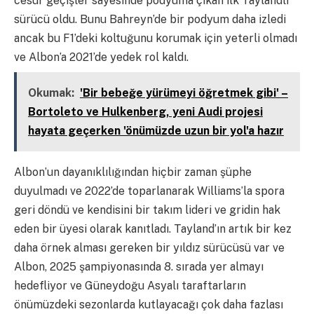
cesur geçişler sayesinde podyuma çıkan ilk Taylandlı
sürücü oldu. Bunu Bahreyn’de bir podyum daha izledi
ancak bu F1’deki koltuğunu korumak için yeterli olmadı
ve Albon’a 2021’de yedek rol kaldı.
Okumak:
'Bir bebeğe yürümeyi öğretmek gibi' –
Bortoleto ve Hulkenberg, yeni Audi projesi
hayata geçerken 'önümüzde uzun bir yol'a hazır
Albon’un dayanıklılığından hiçbir zaman şüphe
duyulmadı ve 2022’de toparlanarak Williams’la spora
geri döndü ve kendisini bir takım lideri ve gridin hak
eden bir üyesi olarak kanıtladı. Tayland’ın artık bir kez
daha örnek alması gereken bir yıldız sürücüsü var ve
Albon, 2025 şampiyonasında 8. sırada yer almayı
hedefliyor ve Güneydoğu Asyalı taraftarların
önümüzdeki sezonlarda kutlayacağı çok daha fazlası