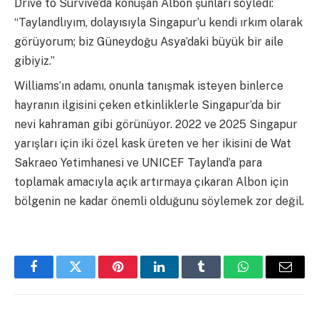
Drive to Survive’da konuşan Albon şunları söyledi:
“Taylandlıyım, dolayısıyla Singapur’u kendi ırkım olarak
görüyorum; biz Güneydoğu Asya’daki büyük bir aile
gibiyiz.”
Williams’ın adamı, onunla tanışmak isteyen binlerce
hayranın ilgisini çeken etkinliklerle Singapur’da bir
nevi kahraman gibi görünüyor. 2022 ve 2025 Singapur
yarışları için iki özel kask üreten ve her ikisini de Wat
Sakraeo Yetimhanesi ve UNICEF Tayland’a para
toplamak amacıyla açık artırmaya çıkaran Albon için
bölgenin ne kadar önemli olduğunu söylemek zor değil.
Facebook
Twitter
Pinterest
LinkedIn
Tumblr
WhatsApp
Email