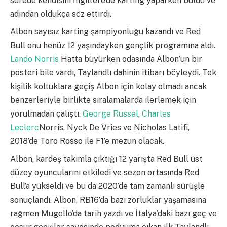
sürede kendisini İngiltere’de karting yaparken buldu ve
adından oldukça söz ettirdi.
Albon sayısız karting şampiyonluğu kazandı ve Red
Bull onu henüz 12 yaşındayken gençlik programına aldı.
Lando Norris
Hatta büyürken odasında Albon’un bir
posteri bile vardı, Taylandlı dahinin itibarı böyleydi. Tek
kişilik koltuklara geçiş Albon için kolay olmadı ancak
benzerleriyle birlikte sıralamalarda ilerlemek için
yorulmadan çalıştı.
George Russel
,
Charles
Leclerc
Norris, Nyck De Vries ve Nicholas Latifi,
2018’de Toro Rosso ile F1’e mezun olacak.
Albon, kardeş takımla çıktığı 12 yarışta Red Bull üst
düzey oyuncularını etkiledi ve sezon ortasında Red
Bull’a yükseldi ve bu da 2020’de tam zamanlı sürüşle
sonuçlandı. Albon, RB16’da bazı zorluklar yaşamasına
rağmen Mugello’da tarih yazdı ve İtalya’daki bazı geç ve