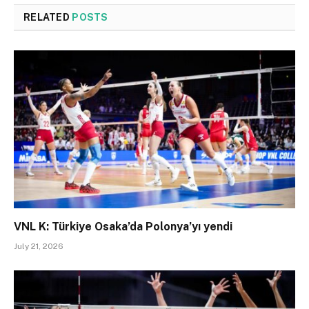
RELATED
POSTS
VNL K: Türkiye Osaka’da Polonya’yı yendi
July 21, 2026