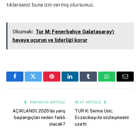
tıklarsanız buna izin vermiş olursunuz.
Kapalı
Okumak:
Tur M: Fenerbahçe Galatasaray'ı
havaya uçurun ve liderliği korur
Facebook
Twitter
Pinterest
LinkedIn
Tumblr
WhatsApp
Email
PREVIOUS ARTICLE
NEXT ARTICLE
AÇIKLANDI: 2026’da yarış
TUR K: Senna Usic,
başlangıçları neden farklı
Eczacıbaşı ile sözleşmesini
olacak?
uzattı