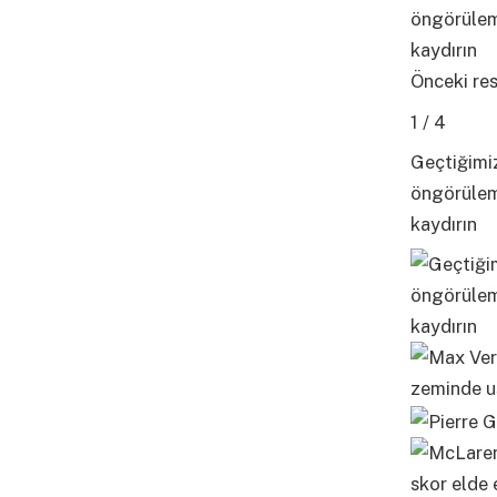
Önceki re
1 / 4
Geçtiğimiz
öngörüleme
kaydırın