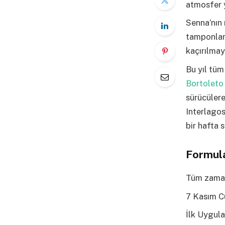
atmosfer y
Senna’nın 
tamponlarl
kaçırılmay
Bu yıl tü
Bortoleto
sürücülere
Interlagos
bir hafta 
Formula
Tüm zamanl
7 Kasım 
İlk Uygul