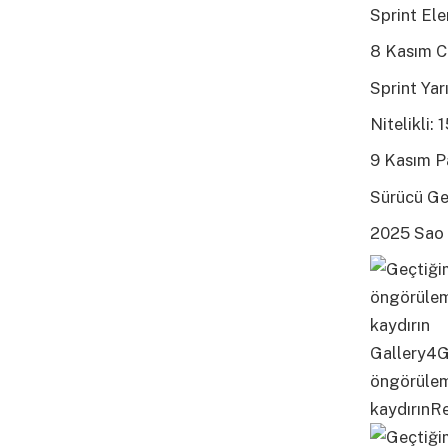
Sprint El
8 Kasım C
Sprint Yar
Nitelikli:
9 Kasım P
Sürücü Ge
2025 Sao 
Gallery4Ge
öngörüleme
kaydırınRe