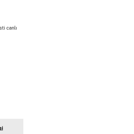
ti canlı
si