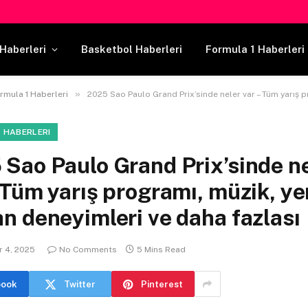
Haberleri
Basketbol Haberleri
Formula 1 Haberleri
»
rmula 1 Haberleri
2025 Sao Paulo Grand Prix’sinde neler var – Tüm yarış programı, müzik, yemek, hayran deneyim
 HABERLERI
Sao Paulo Grand Prix’sinde n
 Tüm yarış programı, müzik, y
n deneyimleri ve daha fazlası
 4, 2025
No Comments
5 Mins Read
book
Twitter
Pinterest