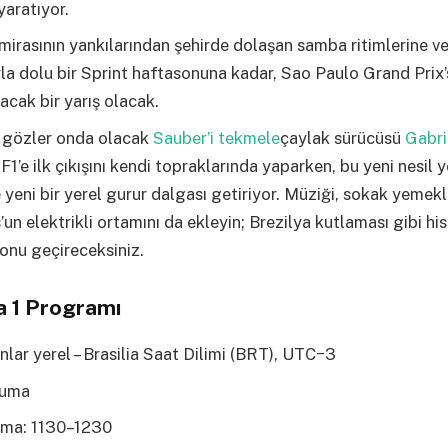
aratıyor.
mirasının yankılarından şehirde dolaşan samba ritimlerine v
a dolu bir Sprint haftasonuna kadar, Sao Paulo Grand Prix’
acak bir yarış olacak.
m gözler onda olacak
Sauber’i tekmele
çaylak sürücüsü
Gabri
F1’e ilk çıkışını kendi topraklarında yaparken, bu yeni nesil y
 yeni bir yerel gurur dalgası getiriyor. Müziği, sokak yemekl
’un elektrikli ortamını da ekleyin; Brezilya kutlaması gibi his
sonu geçireceksiniz.
 1 Programı
ar yerel – Brasilia Saat Dilimi (BRT), UTC−3
Cuma
ama: 1130–1230