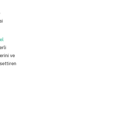
e
si
el
erli
erini ve
settiren