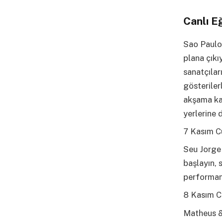
Canlı E
Sao Paulo
plana çıkı
sanatçılar
gösteriler
akşama kad
yerlerine 
7 Kasım 
Seu Jorge 
başlayın, 
performan
8 Kasım C
Matheus &