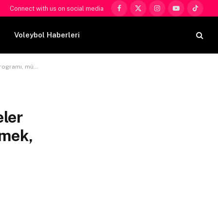
Connect with us on social media
Facebook
X
Instagram
YouTube
TikTok
(Twitter)
Voleybol Haberleri
leri ve daha fazlası
eler
emek,