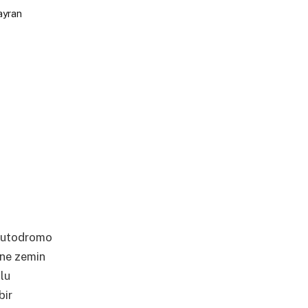
 Autodromo
ine zemin
ulu
bir