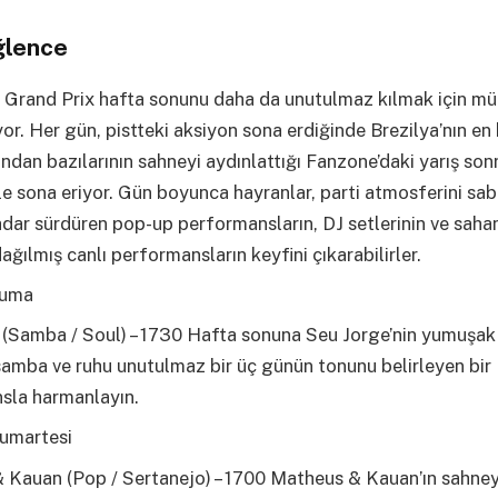
ğlence
 Grand Prix hafta sonunu daha da unutulmaz kılmak için mü
yor. Her gün, pistteki aksiyon sona erdiğinde Brezilya’nın en
ından bazılarının sahneyi aydınlattığı Fanzone’daki yarış son
le sona eriyor. Gün boyunca hayranlar, parti atmosferini sa
ar sürdüren pop-up performansların, DJ setlerinin ve sahanı
dağılmış canlı performansların keyfini çıkarabilirler.
Cuma
(Samba / Soul) – 1730 Hafta sonuna Seu Jorge’nin yumuşak 
samba ve ruhu unutulmaz bir üç günün tonunu belirleyen bir
sla harmanlayın.
umartesi
 Kauan (Pop / Sertanejo) – 1700 Matheus & Kauan’ın sahney