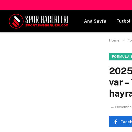
Ana Sayfa
Futbol 
»
Home
Fo
FORMULA 1
2025 
var –
hayra
November
Face