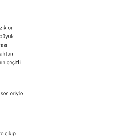
zik ön
 büyük
rası
bahtan
n çeşitli
sesleriyle
e çıkıp