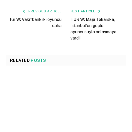
PREVIOUS ARTICLE
NEXT ARTICLE
Tur W: Vakifbank iki oyuncu
TUR W: Maja Tokarska,
daha
İstanbul’un güçlü
oyuncusuyla anlaşmaya
vardı!
RELATED
POSTS