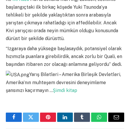
başlangıçtaki ilk birkaç köşede Yuki Tsunoda’ya
tehlikeli bir şekilde yaklaştıktan sonra arabasıyla
yarıştan çıkmaya rahatladığı için affedilebilir. Ancak
Kivi yarışçısı orada neyin mümkün olduğu konusunda
dürüst bir şekilde dürüsttü.
“Izgaraya daha yükseğe başlasaydık, potansiyel olarak
hızımızla puanlara girebilirdik, ancak zorlu bir Quali, en
başından itibaren zor olacağı anlamına geliyordu” dedi.
Yarış Biletleri – Amerika Birleşik Devletleri,
Amerika’nın muhteşem devresini deneyimleme
şansınızı kaçırmayın …
Şimdi kitap
Facebook
Twitter
Pinterest
LinkedIn
Tumblr
WhatsApp
Email