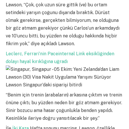
Lawson, “Çok, çok uzun süre gittik (ve) bu ortam
setindeki yarışın çoğunu dışarıda bıraktık. Dürüst
olmak gerekirse, gerçekten bilmiyorum, ne olduğuna
bir göz atmam gerekiyor çünkü Carlos’un arkamdaydı
ve 10’uncu bitti, bu yüzden ne olduğu hakkında hiçbir
fikrim yok,” diye açıkladı Lawson.
Leclerc, Ferrari’nin Paceinternal Link eksikliğinden
dolayı hayal kırıklığına uğradı
Lawson Singapur’daki siparişi bitirdi
“Benim için trenin (arabaların) arkasına çıktım ve trenin
önüne çıktı, bu yüzden neden bir göz atmam gerekiyor.
Sinir bozucu ama hasar çoğunlukla benden yapıldı.
Kesinlikle ileriye doğru yansıtılacak bir şey.”
İle
İki Kaza
Hafta sonunu marring, Lawson, özellikle