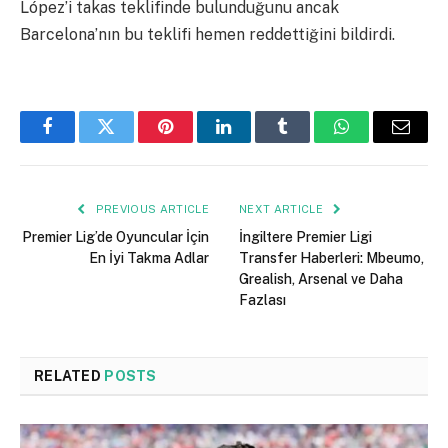
López’i takas teklifinde bulunduğunu ancak
Barcelona’nın bu teklifi hemen reddettiğini bildirdi.
Facebook
Twitter
Pinterest
LinkedIn
Tumblr
WhatsApp
Email
PREVIOUS ARTICLE
NEXT ARTICLE
Premier Lig’de Oyuncular İçin
İngiltere Premier Ligi
En İyi Takma Adlar
Transfer Haberleri: Mbeumo,
Grealish, Arsenal ve Daha
Fazlası
RELATED
POSTS