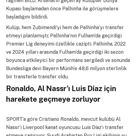
rağmen BILD, Arsenal’in geçen ay Kulüpler Dünya
Kupası başlamadan önce Palhinha ile görüşmelere
başladığını bildirdi.
Kulüp, hem Zubimendi’yi hem de Palhinha’yı transfer
etmeyi planlamıştı; Palhinha’nın Fulham’da geçirdiği
Premier Lig deneyimi özellikle cazipti. Palhinha, 2022
ve 2024 yılları arasında Fulham’da geçirdiği iki sezon
boyunca etkileyici bir performans sergiledi ve sonunda
Bundesliga devi Bayern Münih’e 48,6 milyon sterlinlik
bir transferle transfer oldu.
Ronaldo, Al Nassr’ı Luis Díaz için
harekete geçmeye zorluyor
SPORT’a göre Cristiano Ronaldo, mevcut kulübü Al
Nassr’ı Liverpool kanat oyuncusu Luis Díaz’ı transfer
etmeye çağırıyor. Suudi Arabistan Pro Ligi ekibinin şu