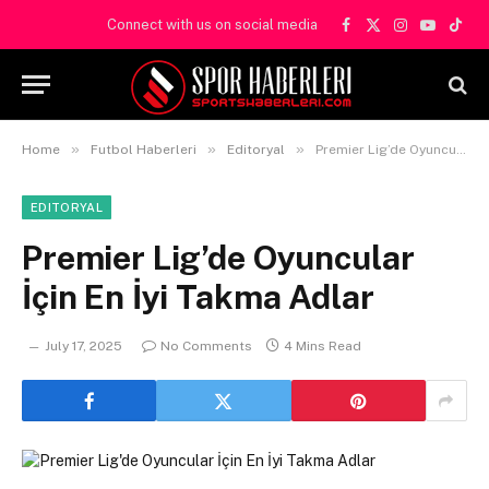
Connect with us on social media
Facebook
X
Instagram
YouTube
TikT
(Twitter)
»
»
»
Home
Futbol Haberleri
Editoryal
Premier Lig’de Oyuncular İçin En İyi Takma Adlar
EDITORYAL
Premier Lig’de Oyuncular
İçin En İyi Takma Adlar
July 17, 2025
No Comments
4 Mins Read