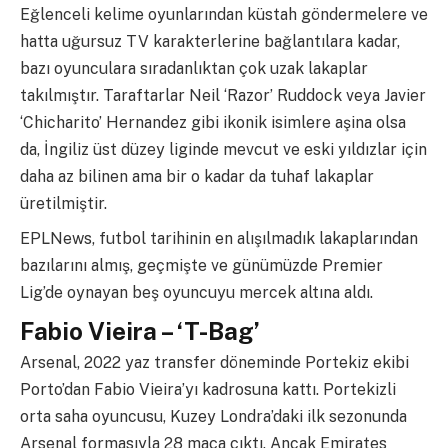
Eğlenceli kelime oyunlarından küstah göndermelere ve
hatta uğursuz TV karakterlerine bağlantılara kadar,
bazı oyunculara sıradanlıktan çok uzak lakaplar
takılmıştır. Taraftarlar Neil ‘Razor’ Ruddock veya Javier
‘Chicharito’ Hernandez gibi ikonik isimlere aşina olsa
da, İngiliz üst düzey liginde mevcut ve eski yıldızlar için
daha az bilinen ama bir o kadar da tuhaf lakaplar
üretilmiştir.
EPLNews, futbol tarihinin en alışılmadık lakaplarından
bazılarını almış, geçmişte ve günümüzde Premier
Lig’de oynayan beş oyuncuyu mercek altına aldı.
Fabio Vieira – ‘T-Bag’
Arsenal, 2022 yaz transfer döneminde Portekiz ekibi
Porto’dan Fabio Vieira’yı kadrosuna kattı. Portekizli
orta saha oyuncusu, Kuzey Londra’daki ilk sezonunda
Arsenal formasıyla 28 maça çıktı. Ancak Emirates