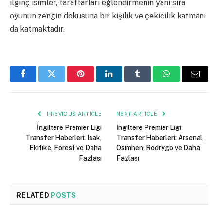
ilginç isimler, taraftarları eğlendirmenin yanı sıra
oyunun zengin dokusuna bir kişilik ve çekicilik katmanı
da katmaktadır.
Facebook
Twitter
Pinterest
LinkedIn
Tumblr
WhatsApp
Email
PREVIOUS ARTICLE
NEXT ARTICLE
İngiltere Premier Ligi
İngiltere Premier Ligi
Transfer Haberleri: Isak,
Transfer Haberleri: Arsenal,
Ekitike, Forest ve Daha
Osimhen, Rodrygo ve Daha
Fazlası
Fazlası
RELATED
POSTS