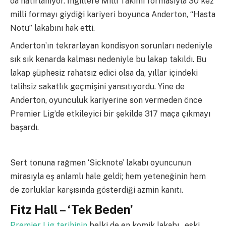
da hatırlanıyor. İngiltere Milli Takımı formasıyla 30 kez
milli formayı giydiği kariyeri boyunca Anderton, “Hasta
Notu” lakabını hak etti.
Anderton’ın tekrarlayan kondisyon sorunları nedeniyle
sık sık kenarda kalması nedeniyle bu lakap takıldı. Bu
lakap şüphesiz rahatsız edici olsa da, yıllar içindeki
talihsiz sakatlık geçmişini yansıtıyordu. Yine de
Anderton, oyunculuk kariyerine son vermeden önce
Premier Lig’de etkileyici bir şekilde 317 maça çıkmayı
başardı.
Sert tonuna rağmen ‘Sicknote’ lakabı oyuncunun
mirasıyla eş anlamlı hale geldi; hem yeteneğinin hem
de zorluklar karşısında gösterdiği azmin kanıtı.
Fitz Hall – ‘Tek Beden’
Premier Lig tarihinin
belki de en komik lakabı , eski