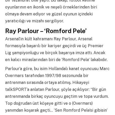
bir tezahürat bile yaptı. Bu lakap, futbol kelime
oyunlarının en ikonik ve neşeli örneklerinden biri
olmaya devam ediyor ve güzel oyunun içindeki
yaratıcılığı ve mizahı sergiliyor.
Ray Parlour – ‘Romford Pele’
Arsenal’in kült kahramanı Ray Parlour, Arsenal
formasıyla başarılı bir kariyer geçirdi ve üç Premier
Lig şampiyonluğu ve birçok başarıya imza attı. Ancak
en kalıcı miraslarından biri de ‘Romford Pele’ lakabıdır.
Parlour’a göre, bu isim Hollandalı kanat oyuncusu Marc
Overmars tarafından 1997/98 sezonunda bir
antrenman sırasında ortaya atılmış. Hikayeyi
talkSPORT’a anlatan Parlour, şöyle açıklıyor: “Bir gün
antrenmanda birkaç oyuncuyu geçtim ve topa vurdum.
Top doğrudan üst köşeye gitti ve o (Overmars)
yanımdan koşarak geçti… ‘Sen Romford Pele’si gibisin’