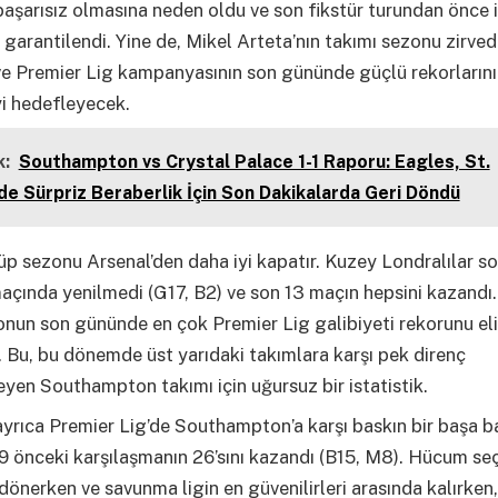
başarısız olmasına neden oldu ve son fikstür turundan önce ik
garantilendi. Yine de, Mikel Arteta’nın takımı sezonu zirve
ve Premier Lig kampanyasının son gününde güçlü rekorlarını
i hedefleyecek.
:
Southampton vs Crystal Palace 1-1 Raporu: Eagles, St.
de Sürpriz Beraberlik İçin Son Dakikalarda Geri Döndü
üp sezonu Arsenal’den daha iyi kapatır. Kuzey Londralılar so
açında yenilmedi (G17, B2) ve son 13 maçın hepsini kazandı.
onun son gününde en çok Premier Lig galibiyeti rekorunu el
. Bu, bu dönemde üst yarıdaki takımlara karşı pek direnç
en Southampton takımı için uğursuz bir istatistik.
yrıca Premier Lig’de Southampton’a karşı baskın bir başa b
9 önceki karşılaşmanın 26’sını kazandı (B15, M8). Hücum se
önerken ve savunma ligin en güvenilirleri arasında kalırken