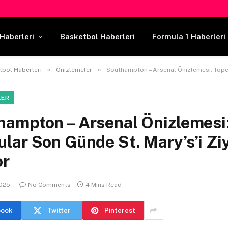
Haberleri
Basketbol Haberleri
Formula 1 Haberleri
»
»
tbol Haberleri
Önizlemeler
Southampton – Arsenal Önizlemesi: Topçular Son Günde St. Mary’
LER
hampton – Arsenal Önizlemesi
lar Son Günde St. Mary’s’i Zi
or
2025
No Comments
4 Mins Read
book
Twitter
Pinterest