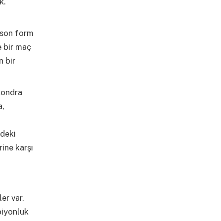
k.
 son form
e bir maç
n bir
 Londra
a,
ndeki
rine karşı
er var.
piyonluk