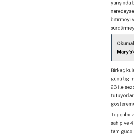
yarışında 
neredeyse 
bitirmeyi 
sürdürmey
Okumak
Mary's'
Birkaç kul
günü lig m
23 ile sez
tutuyorlar
gösteremey
Topçular a
sahip ve 4
tam güce d