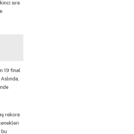
inci sıra
de
n 19 final
 Aslında,
inde
aş rekora
çenekleri
, bu