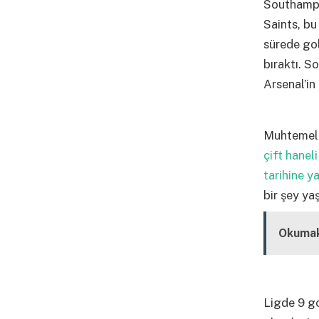
Southampto
Saints, bu
sürede go
bıraktı. S
Arsenal’i
Muhtemele
çift hane
tarihine y
bir şey ya
Okumak
Ligde 9 g