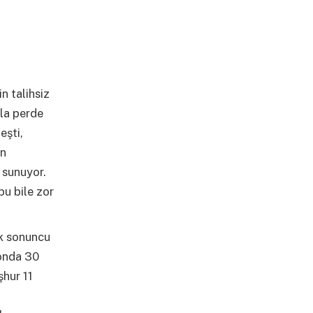
n talihsiz
yla perde
eşti,
in
 sunuyor.
bu bile zor
k sonuncu
zonda 30
hur 11