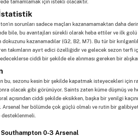
vede tamamlamak için istekli olacaktır.
İstatistik
on’ın sorunları sadece maçları kazanamamaktan daha deri
de bile, bu avantajları sürekli olarak heba ettiler ve ilk golü 
n dokuzunu kazanamadılar (G2, B2, M7). Bu tür bir kırılganlı
ren takımların ayırt edici özelliğidir ve gelecek sezon terfi iç
deceklerse ciddi bir şekilde ele alınması gereken bir alışkan
n
in bu, sezonu kesin bir şekilde kapatmak isteyecekleri için ra
onra olacak gibi görünüyor. Saints zaten küme düşmüş ve 
al açısından ciddi şekilde eksikken, başka bir yenilgi kaçı
 Arsenal her bölümde çok güçlü olmalı ve rutin bir galibiy
 desteklenmeli.
 Southampton 0-3 Arsenal