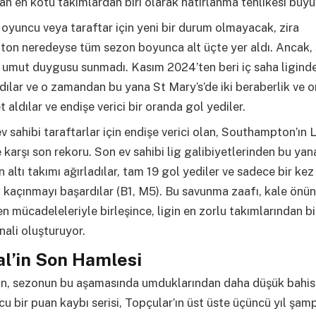
an en kötü takımlardan biri olarak hatırlanma tehlikesi büyü
 oyuncu veya taraftar için yeni bir durum olmayacak, zira
on neredeyse tüm sezon boyunca alt üçte yer aldı. Ancak,
 umut duygusu sunmadı. Kasım 2024’ten beri iç saha ligind
lar ve o zamandan bu yana St Mary’s’de iki beraberlik ve o
 aldılar ve endişe verici bir oranda gol yediler.
ev sahibi taraftarlar için endişe verici olan, Southampton’ın
e karşı son rekoru. Son ev sahibi lig galibiyetlerinden bu yan
 altı takımı ağırladılar, tam 19 gol yediler ve sadece bir kez
 kaçınmayı başardılar (B1, M5). Bu savunma zaafı, kale önü
 mücadeleleriyle birleşince, ligin en zorlu takımlarından bi
inali oluşturuyor.
l’in Son Hamlesi
in, sezonun bu aşamasında umduklarından daha düşük bahisl
cu bir puan kaybı serisi, Topçular’ın üst üste üçüncü yıl şam