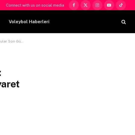
Connect with us on social media
Facebook
X
Instagram
YouTube
TikTok
(Twitter)
Voleybol Haberleri
s’i Ziyaret Ediyor
:
yaret