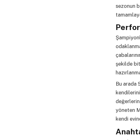
sezonun ba
tamamlaya
Perfo
Şampiyonlu
odaklanma 
çabalarını
şekilde bi
hazırlanm
Bu arada S
kendilerin
değerlerin
yöneten Me
kendi evin
Anaht