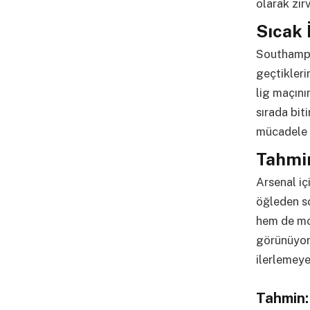
olarak zir
Sıcak 
Southampt
geçtiklerin
lig maçını
sırada biti
mücadele e
Tahmi
Arsenal iç
öğleden s
hem de mor
görünüyor.
ilerlemeye
Tahmin: