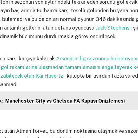
n’ın sezonun son aylarındaki tekrar eden sorunu gol eksikl
 ayın başlarında Fulham’a karşı teselli golünden bu yana no
l bulamadı ve bu da onları normal oyunun 346 dakikasında 
on anlamlı gollerini atan defans oyuncusu
Jack Stephens
, ş
n dinamik hücumunu durdurmakla görevlendirilecek.
n karşı karşıya kalacak
Arsenal’in lig sezonunu hiçbir oyu
li gol rakamlarına ulaşmadan tamamlamasını engelleyerek k
azabilecek olan Kai Havertz
, kulüpte bir asırdan fazla süred
şanmadı.
:
Manchester City vs Chelsea FA Kupası Önizlemesi
ol atan Alman forvet, bu dönüm noktasına ulaşmak ve sezon