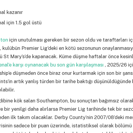
al kazanır
al için 1.5 gol üstü
pton
için unutulması gereken bir sezon oldu ve taraftarları içi
e, kulübün Premier Lig’deki en kötü sezonunun onaylanması
ü St Mary’s’de kapanacak. Küme düşme haftalar önce kesinl
enal’e karşı oynanacak bu son gün karşılaşması
, 2025/26 iç
ip’e düşmeden önce biraz onur kurtarmak için son bir şans
nts’in artık yanlış türden bir tarihe baktığı düşünüldüğünde 
labilir.
dibine kök salan Southampton, bu sonuçtan bağımsız olara
ve bir yenilgi daha alırlarsa Premier Lig tarihinde tek bir se
den ilk takım olacaklar. Derby County’nin 2007/08’deki meş
risinin sadece bir puan üzerinde, istatistiksel olarak bölümü