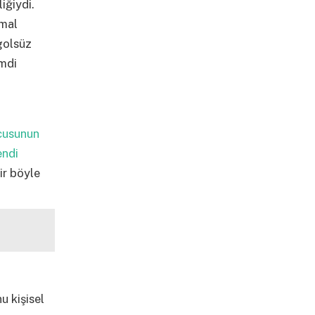
iğiydi.
rmal
golsüz
imdi
ncusunun
endi
ir böyle
u kişisel