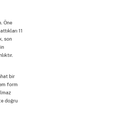
n. Öne
attıkları 11
k, son
in
lıktır.
hat bir
hem form
nılmaz
ete doğru