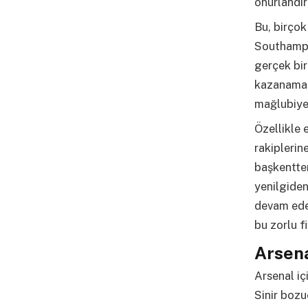
onurlandır
Bu, birçok
Southampt
gerçek bir
kazanamadı
mağlubiyet
Özellikle 
rakiplerin
başkentten
yenilgiden
devam eden
bu zorlu f
Arsena
Arsenal iç
Sinir bozu