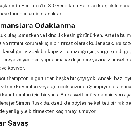
şlarında Emirates’te 3-0 yendikleri Saints’e karşı ikili müca
caklarından emin olacaklar.
rmanslara Odaklanma
k ulaşılamazken ve ikincilik kesin görünürken, Arteta bu m
ve ritmini korumak için bir fırsat olarak kullanacak. Bu se
n karşılığını alacak bir kupaları olmadığı için, vurgu şimdi güç
tirmeye ve yeniden yapılanma ve düşünme yazına zihinsel ol
aya kayıyor.
outhampton’ın gururdan başka bir şeyi yok. Ancak, bazı oy
i vitrine koymaları veya gelecek sezonun Şampiyonluk mücad
i kanıtlamaları için bir şans. Bu kasvetli mücadelenin son aş
najer Simon Rusk da, özellikle böylesine kaliteli bir rakibe 
de yenilgiyle bitirmekten kaçınmayı umuyor.
ar Savaş