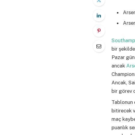
Arsen
Arsen
Southam
bir şekild
Pazar gün
ancak
Ars
Championsh
Ancak, Sai
bir görev o
Tablonun 
bitirecek 
maç kaybe
puanlık se