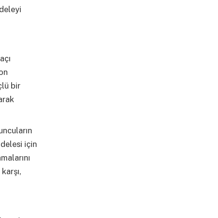
deleyi
açı
zon
lü bir
arak
uncuların
elesi için
amalarını
karşı,