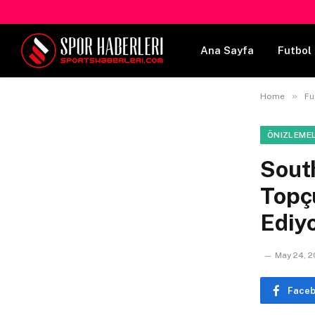
Ana Sayfa
Futbol 
»
Home
Fu
ÖNIZLEME
Sout
Topçu
Ediy
May 24, 
Face