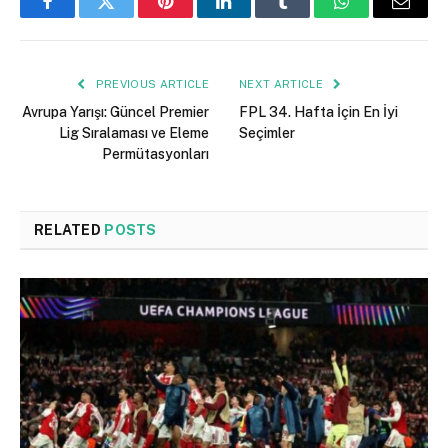
Facebook
Twitter
Pinterest
LinkedIn
Tumblr
WhatsApp
Email
PREVIOUS ARTICLE
NEXT ARTICLE
Avrupa Yarışı: Güncel Premier
FPL 34. Hafta İçin En İyi
Lig Sıralaması ve Eleme
Seçimler
Permütasyonları
RELATED
POSTS