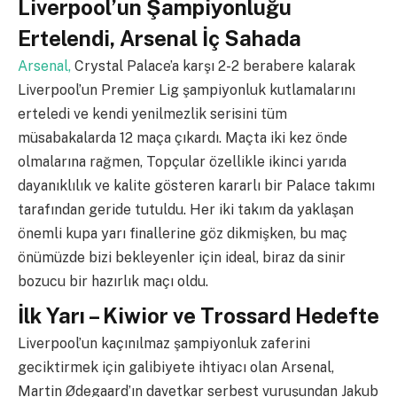
Liverpool’un Şampiyonluğu
Ertelendi, Arsenal İç Sahada
Arsenal,
Crystal Palace’a karşı 2-2 berabere kalarak
Liverpool’un Premier Lig şampiyonluk kutlamalarını
erteledi ve kendi yenilmezlik serisini tüm
müsabakalarda 12 maça çıkardı. Maçta iki kez önde
olmalarına rağmen, Topçular özellikle ikinci yarıda
dayanıklılık ve kalite gösteren kararlı bir Palace takımı
tarafından geride tutuldu. Her iki takım da yaklaşan
önemli kupa yarı finallerine göz dikmişken, bu maç
önümüzde bizi bekleyenler için ideal, biraz da sinir
bozucu bir hazırlık maçı oldu.
İlk Yarı – Kiwior ve Trossard Hedefte
Liverpool’un kaçınılmaz şampiyonluk zaferini
geciktirmek için galibiyete ihtiyacı olan Arsenal,
Martin Ødegaard’ın davetkar serbest vuruşundan Jakub