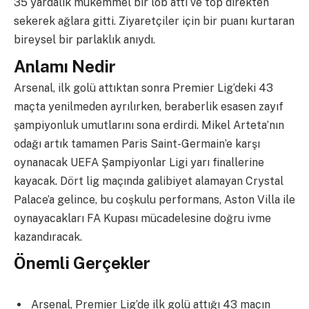
35 yardalık mükemmel bir lob attı ve top direkten
sekerek ağlara gitti. Ziyaretçiler için bir puanı kurtaran
bireysel bir parlaklık anıydı.
Anlamı Nedir
Arsenal, ilk golü attıktan sonra Premier Lig’deki 43
maçta yenilmeden ayrılırken, beraberlik esasen zayıf
şampiyonluk umutlarını sona erdirdi. Mikel Arteta’nın
odağı artık tamamen Paris Saint-Germain’e karşı
oynanacak UEFA Şampiyonlar Ligi yarı finallerine
kayacak. Dört lig maçında galibiyet alamayan Crystal
Palace’a gelince, bu coşkulu performans, Aston Villa ile
oynayacakları FA Kupası mücadelesine doğru ivme
kazandıracak.
Önemli Gerçekler
Arsenal, Premier Lig’de ilk golü attığı 43 maçın