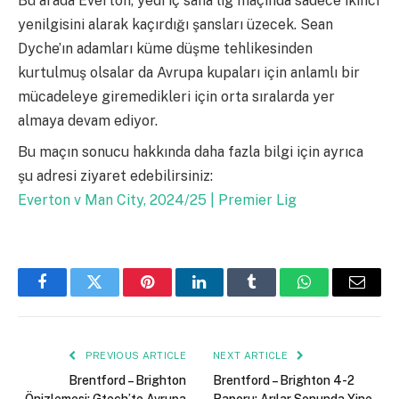
Bu arada Everton, yedi iç saha lig maçında sadece ikinci
yenilgisini alarak kaçırdığı şansları üzecek. Sean
Dyche’ın adamları küme düşme tehlikesinden
kurtulmuş olsalar da Avrupa kupaları için anlamlı bir
mücadeleye giremedikleri için orta sıralarda yer
almaya devam ediyor.
Bu maçın sonucu hakkında daha fazla bilgi için ayrıca
şu adresi ziyaret edebilirsiniz:
Everton v Man City, 2024/25 | Premier Lig
Facebook
Twitter
Pinterest
LinkedIn
Tumblr
WhatsApp
Email
PREVIOUS ARTICLE
NEXT ARTICLE
Brentford – Brighton
Brentford – Brighton 4-2