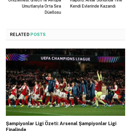
Önizlemesi: Gtech’te Avrupa
Raporu: Arılar Sonunda Yine
Umutlarıyla Orta Sıra
Kendi Evlerinde Kazandı
Düellosu
RELATED
POSTS
Şampiyonlar Ligi Özeti: Arsenal Şampiyonlar Ligi
Finalinde