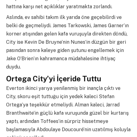
hattına karşı net açıklıklar yaratmakta zorlandı.
Aslında, ev sahibi takım ilk yarıda öne geçebilirdi ve
belki de geçmeliydi. James Tarkowski, James Garner’ın
korner atışından gelen kafa vuruşuyla direkten döndü,
City ise Kevin De Bruyne’nin Nunes’in düzgün bir geri
pasından sonra kaleye giden şutunu engellemek için
Jake O’Brien’ın kahramanca müdahalesine ihtiyaç
duydu.
Ortega City’yi İçeride Tuttu
Everton ikinci yarıya yenilenmiş bir inançla çıktı ve
City, skoru eşit tuttuğu için yedek kaleci Stefan
Ortega’ya teşekkür etmeliydi. Alman kaleci, Jarrad
Branthwaite’in güçlü kafa vuruşunda güzel bir kurtarış
yaptı, ardından Toffees’in sürpriz hissetmeye
başlamasıyla Abdoulaye Doucouré’nin uzatılmış koluyla