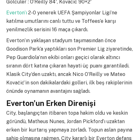
Golcüler : O’Reilly 84′, Kovacic 90+2′
Everton’ı
2-0 yenerek UEFA Şampiyonlar Ligi’ne
katılma umutlarını canlı tuttu ve Toffees’e karşı
yenilmezlik serisini 16 maça çıkardı.
Everton’ın yaklaşan stadyum taşımasından önce
Goodison Park’a yaptıkları son Premier Lig ziyaretinde,
Pep Guardiola’nın ekibi onları geçici olarak altıncı
sıranın dört katına çıkaran hayati üç puanı garantiledi.
Klasik City’den uzaktı, ancak Nico O’Reilly ve Mateo
Kovačić’in son dakikalardaki golleri, ilk beş rakiplerinin
önünde oynamanın avantajını sağladı.
Everton’un Erken Direnişi
City, başlangıçtan itibaren topa hakim oldu ve keskin
göründü, Matheus Nunes, Jordan Pickford’ı uzaktan
erken bir kurtarış yapmaya zorladı. Topun aslan payına
sahip olmasına rağmen, City kararlı bir Everton defans