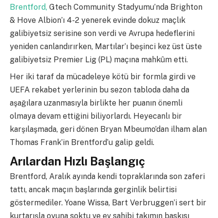
Brentford,
Gtech Community Stadyumu’nda Brighton
& Hove Albion’ı 4-2 yenerek evinde dokuz maçlık
galibiyetsiz serisine son verdi ve Avrupa hedeflerini
yeniden canlandırırken, Martılar’ı beşinci kez üst üste
galibiyetsiz Premier Lig (PL) maçına mahkûm etti.
Her iki taraf da mücadeleye kötü bir formla girdi ve
UEFA rekabet yerlerinin bu sezon tabloda daha da
aşağılara uzanmasıyla birlikte her puanın önemli
olmaya devam ettiğini biliyorlardı. Heyecanlı bir
karşılaşmada, geri dönen Bryan Mbeumo’dan ilham alan
Thomas Frank’in Brentford’u galip geldi.
Arılardan Hızlı Başlangıç
Brentford, Aralık ayında kendi topraklarında son zaferi
tattı, ancak maçın başlarında gerginlik belirtisi
göstermediler. Yoane Wissa, Bart Verbruggen’i sert bir
kurtarışla oyuna soktu ve ev sahibi takımın baskısı