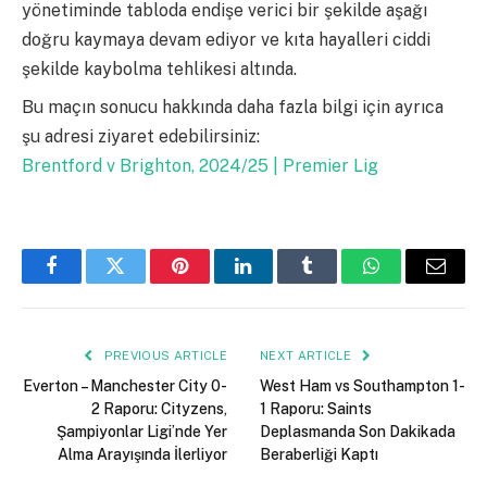
yönetiminde tabloda endişe verici bir şekilde aşağı
doğru kaymaya devam ediyor ve kıta hayalleri ciddi
şekilde kaybolma tehlikesi altında.
Bu maçın sonucu hakkında daha fazla bilgi için ayrıca
şu adresi ziyaret edebilirsiniz:
Brentford v Brighton, 2024/25 | Premier Lig
Facebook
Twitter
Pinterest
LinkedIn
Tumblr
WhatsApp
Email
PREVIOUS ARTICLE
NEXT ARTICLE
Everton – Manchester City 0-
West Ham vs Southampton 1-
2 Raporu: Cityzens,
1 Raporu: Saints
Şampiyonlar Ligi’nde Yer
Deplasmanda Son Dakikada
Alma Arayışında İlerliyor
Beraberliği Kaptı