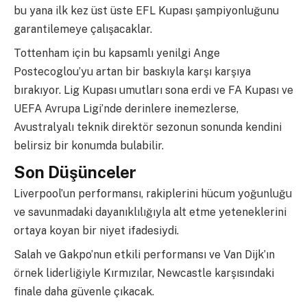
bu yana ilk kez üst üste EFL Kupası şampiyonluğunu
garantilemeye çalışacaklar.
Tottenham için bu kapsamlı yenilgi Ange
Postecoglou’yu artan bir baskıyla karşı karşıya
bırakıyor. Lig Kupası umutları sona erdi ve FA Kupası ve
UEFA Avrupa Ligi’nde derinlere inemezlerse,
Avustralyalı teknik direktör sezonun sonunda kendini
belirsiz bir konumda bulabilir.
Son Düşünceler
Liverpool’un performansı, rakiplerini hücum yoğunluğu
ve savunmadaki dayanıklılığıyla alt etme yeteneklerini
ortaya koyan bir niyet ifadesiydi.
Salah ve Gakpo’nun etkili performansı ve Van Dijk’ın
örnek liderliğiyle Kırmızılar, Newcastle karşısındaki
finale daha güvenle çıkacak.