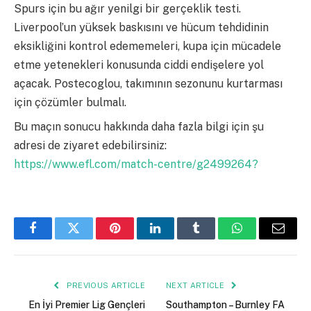
Spurs için bu ağır yenilgi bir gerçeklik testi.
Liverpool’un yüksek baskısını ve hücum tehdidinin
eksikliğini kontrol edememeleri, kupa için mücadele
etme yetenekleri konusunda ciddi endişelere yol
açacak. Postecoglou, takımının sezonunu kurtarması
için çözümler bulmalı.
Bu maçın sonucu hakkında daha fazla bilgi için şu
adresi de ziyaret edebilirsiniz:
https://www.efl.com/match-centre/g2499264?
Facebook
Twitter
Pinterest
LinkedIn
Tumblr
WhatsApp
Email
PREVIOUS ARTICLE
NEXT ARTICLE
En İyi Premier Lig Gençleri
Southampton – Burnley FA