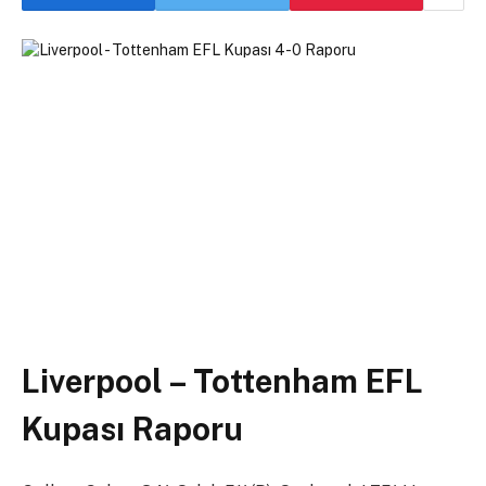
Liverpool – Tottenham EFL
Kupası Raporu