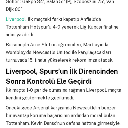
Goller : Gakpo 34′, Salah 51′ (P), Szoboszlai 75′, Van
Dijk 80′
Liverpool,
ilk maçtaki farkı kapatıp Anfield’da
Tottenham Hotspur’u 4-0 yenerek Lig Kupası finaline
adını yazdırdı.
Bu sonuçla Arne Slot’un öğrencileri, Mart ayında
Wembley’de Newcastle United ile karşılaşacakları
turnuvada 15. finale yükselerek rekora imza atacak.
Liverpool, Spurs’un İlk Direncinden
Sonra Kontrolü Ele Geçirdi
İlk maçta 1-0 geride olmasına rağmen Liverpool, maçta
kendini göstermekte gecikmedi.
Önceki gece Arsenal karşısında Newcastle’ın benzer
bir avantajı koruma başarısının ardından moral bulan
Tottenham, Kevin Danso’nun defans hattına girmesiyle