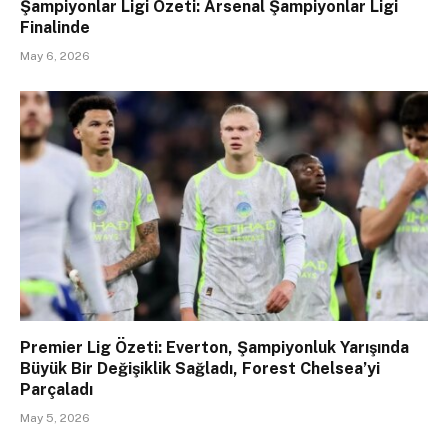
Şampiyonlar Ligi Özeti: Arsenal Şampiyonlar Ligi
Finalinde
May 6, 2026
Premier Lig Özeti: Everton, Şampiyonluk Yarışında
Büyük Bir Değişiklik Sağladı, Forest Chelsea’yi
Parçaladı
May 5, 2026