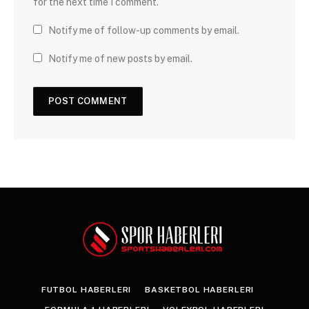
for the next time I comment.
Notify me of follow-up comments by email.
Notify me of new posts by email.
FUTBOL HABERLERI
BASKETBOL HABERLERI