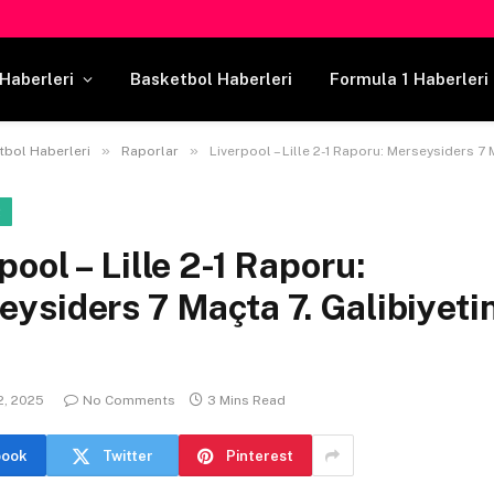
Haberleri
Basketbol Haberleri
Formula 1 Haberleri
»
»
tbol Haberleri
Raporlar
Liverpool – Lille 2-1 Raporu: Merseysiders 7 Maçta 7. Ga
R
pool – Lille 2-1 Raporu:
ysiders 7 Maçta 7. Galibiyetin
2, 2025
No Comments
3 Mins Read
book
Twitter
Pinterest