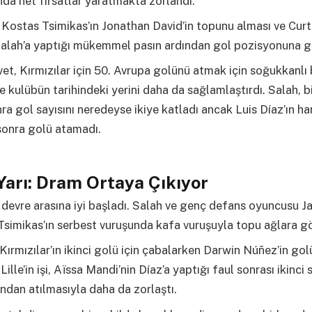
da net fırsatlar yaratmakta zorlandı.
 Kostas Tsimikas’ın Jonathan David’in topunu alması ve Curt
alah’a yaptığı mükemmel pasın ardından gol pozisyonuna gi
rvet, Kırmızılar için 50. Avrupa golünü atmak için soğukkanlı 
ve kulübün tarihindeki yerini daha da sağlamlaştırdı. Salah, b
ra gol sayısını neredeyse ikiye katladı ancak Luis Díaz’ın ha
sonra golü atamadı.
 Yarı: Dram Ortaya Çıkıyor
 devre arasına iyi başladı. Salah ve genç defans oyuncusu Ja
simikas’ın serbest vuruşunda kafa vuruşuyla topu ağlara g
 Kırmızılar’ın ikinci golü için çabalarken Darwin Núñez’in go
Lille’in işi, Aïssa Mandi’nin Díaz’a yaptığı faul sonrası ikinci s
dan atılmasıyla daha da zorlaştı.