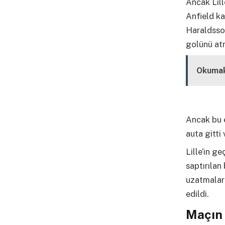
Ancak Lill
Anfield ka
Haraldsson
golünü atm
Okumak
Ancak bu e
auta gitti
Lille’in g
saptırılan
uzatmalar
edildi.
Maçın