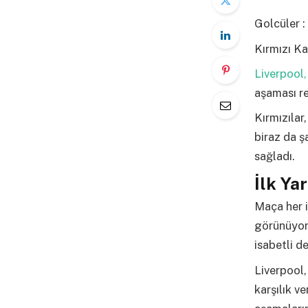
Golcüler :
Kırmızı Ka
Liverpool
aşaması re
Kırmızılar,
biraz da şa
sağladı.
İlk Ya
Maça her i
görünüyord
isabetli de
Liverpool,
karşılık ve