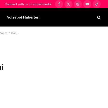
Connect with us on social media
Facebook
X
Instagram
YouTube
TikTok
(Twitter)
Voleybol Haberleri
libiyetini Aldı
i