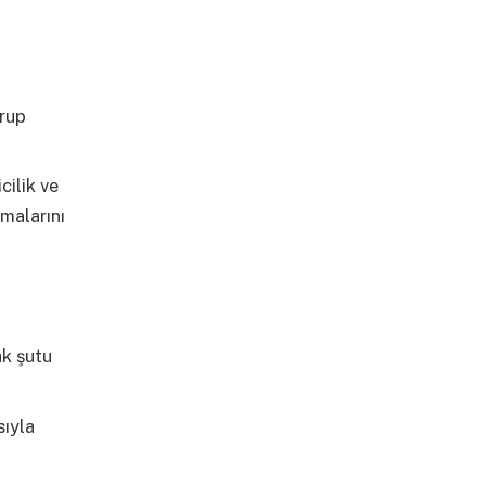
grup
cilik ve
tmalarını
ak şutu
sıyla