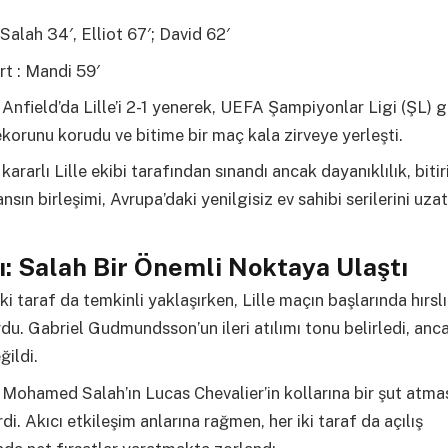
 Salah 34′, Elliot 67′; David 62′
rt : Mandi 59′
,
Anfield’da Lille’i 2-1 yenerek, UEFA Şampiyonlar Ligi (ŞL) 
korunu korudu ve bitime bir maç kala zirveye yerleşti.
 kararlı Lille ekibi tarafından sınandı ancak dayanıklılık, bitiri
nsın birleşimi, Avrupa’daki yenilgisiz ev sahibi serilerini uza
rı: Salah Bir Önemli Noktaya Ulaştı
ki taraf da temkinli yaklaşırken, Lille maçın başlarında hırslı
u. Gabriel Gudmundsson’un ileri atılımı tonu belirledi, anc
ğildi.
 Mohamed Salah’ın Lucas Chevalier’in kollarına bir şut atma
rdi. Akıcı etkileşim anlarına rağmen, her iki taraf da açılış