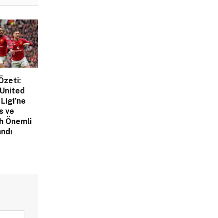
Özeti:
United
Ligi’ne
s ve
h Önemli
ndı