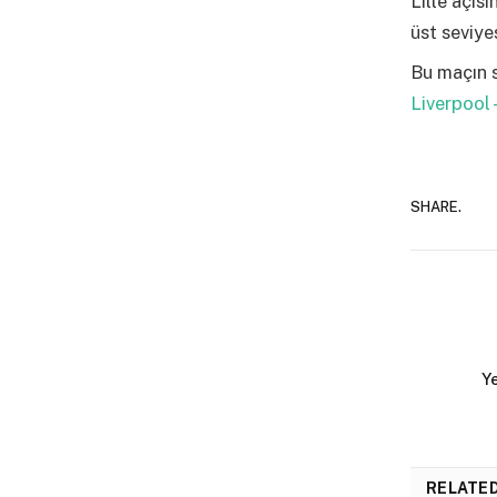
Lille açıs
üst seviye
Bu maçın s
Liverpool 
SHARE.
Y
RELATE