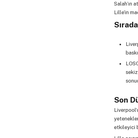
Salah’ın at
Lille’in m
Sırada
Liver
baskı
LOSC 
sekiz
sonuc
Son D
Liverpool’
yetenekler
etkileyici