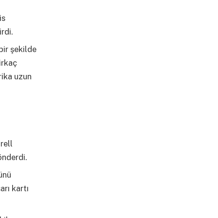
is
rdi.
bir şekilde
irkaç
rika uzun
rell
önderdi.
lünü
arı kartı