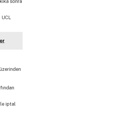
akika sonra
ci UCL
or
 üzerinden
afından
,
e iptal