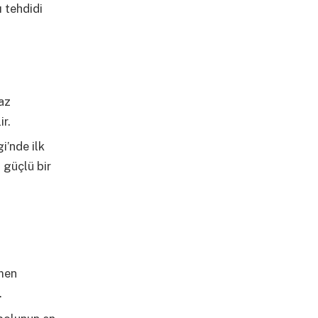
ı tehdidi
az
r.
i’nde ilk
 güçlü bir
ğmen
.