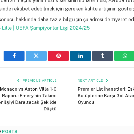
ından 21 maçlık yenilmezlik serisinin sona ermesi, Avrupa fu
sinde rekabet edebilmek için gereken kalite artışının göster
onucu hakkında daha fazla bilgi için şu adresi de ziyaret ede
– Lille | UEFA Şampiyonlar Ligi 2024/25
Facebook
Twitter
Pinterest
LinkedIn
Tumblr
Wha
PREVIOUS ARTICLE
NEXT ARTICLE
Monaco vs Aston Villa 1-0
Premier Lig İhanetleri: Es
Raporu: Emery’nin Takımı
Kulüplerine Karşı Gol Ata
enilgiyi Daraltacak Şekilde
Oyuncu
Düştü
D
POSTS