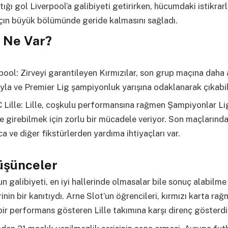
tığı gol Liverpool’a galibiyeti getirirken, hücumdaki istikrarl
açın büyük bölümünde geride kalmasını sağladı.
 Ne Var?
pool: Zirveyi garantileyen Kırmızılar, son grup maçına daha 
yla ve Premier Lig şampiyonluk yarışına odaklanarak çıkabili
Lille: Lille, coşkulu performansına rağmen Şampiyonlar Lig
e girebilmek için zorlu bir mücadele veriyor. Son maçlarında
a ve diğer fikstürlerden yardıma ihtiyaçları var.
üşünceler
un galibiyeti, en iyi hallerinde olmasalar bile sonuç alabilme
inin bir kanıtıydı. Arne Slot’un öğrencileri, kırmızı karta ra
 bir performans gösteren Lille takımına karşı direnç gösterdi