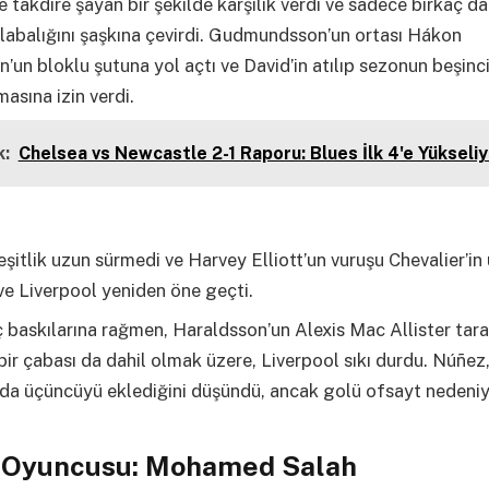
e takdire şayan bir şekilde karşılık verdi ve sadece birkaç d
labalığını şaşkına çevirdi. Gudmundsson’un ortası Hákon
’un bloklu şutuna yol açtı ve David’in atılıp sezonun beşin
asına izin verdi.
:
Chelsea vs Newcastle 2-1 Raporu: Blues İlk 4'e Yükseliy
şitlik uzun sürmedi ve Harvey Elliott’un vuruşu Chevalier’in
 ve Liverpool yeniden öne geçti.
eç baskılarına rağmen, Haraldsson’un Alexis Mac Allister tar
 bir çabası da dahil olmak üzere, Liverpool sıkı durdu. Núñez
da üçüncüyü eklediğini düşündü, ancak golü ofsayt nedeniyl
 Oyuncusu: Mohamed Salah