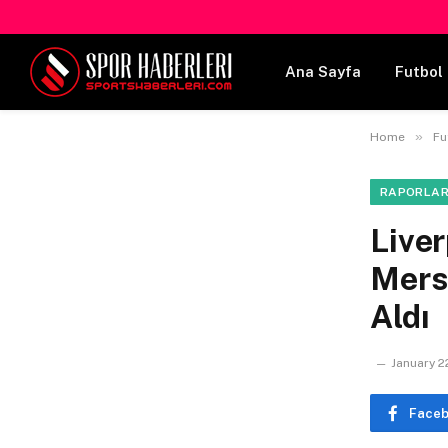
Ana Sayfa
Futbol 
»
Home
Fu
RAPORLA
Liver
Merse
Aldı
January 2
Face