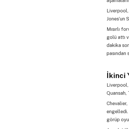
aşamaların
Liverpool,
Jones’un S
Mısırlı fo
golü attı 
dakika son
pasından 
İkinci
Liverpool,
Quansah, T
Chevalier,
engelledi. 
görüp oyun