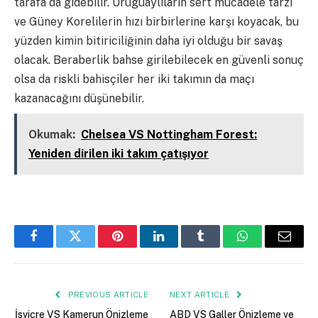
tarafa da gidebilir. Uruguaylıların sert mücadele tarzı
ve Güney Korelilerin hızı birbirlerine karşı koyacak, bu
yüzden kimin bitiriciliğinin daha iyi olduğu bir savaş
olacak. Beraberlik bahse girilebilecek en güvenli sonuç
olsa da riskli bahisçiler her iki takımın da maçı
kazanacağını düşünebilir.
Okumak:
Chelsea VS Nottingham Forest:
Yeniden dirilen iki takım çatışıyor
Facebook
Twitter
Pinterest
LinkedIn
Tumblr
WhatsApp
Email
PREVIOUS ARTICLE
NEXT ARTICLE
İsviçre VS Kamerun Önizleme
ABD VS Galler Önizleme ve