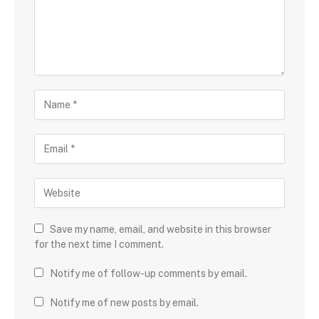
Save my name, email, and website in this browser
for the next time I comment.
Notify me of follow-up comments by email.
Notify me of new posts by email.