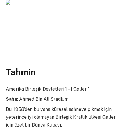
Tahmin
Amerika Birleşik Devletleri 1 – 1 Galler 1
Saha:
Ahmed Bin Ali Stadium
Bu, 1958’den bu yana küresel sahneye çıkmak için
yeterince iyi olamayan Birleşik Krallık ülkesi Galler
için özel bir Dünya Kupası.