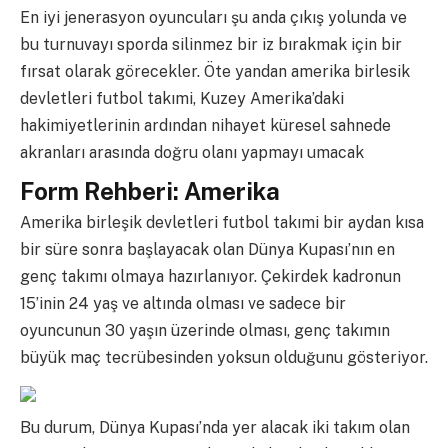
En iyi jenerasyon oyuncuları şu anda çıkış yolunda ve
bu turnuvayı sporda silinmez bir iz bırakmak için bir
fırsat olarak görecekler. Öte yandan amerika birlesik
devletleri futbol takımi, Kuzey Amerika’daki
hakimiyetlerinin ardından nihayet küresel sahnede
akranları arasında doğru olanı yapmayı umacak
Form Rehberi: Amerika
Amerika birleşik devletleri futbol takımi bir aydan kısa
bir süre sonra başlayacak olan Dünya Kupası’nın en
genç takımı olmaya hazırlanıyor. Çekirdek kadronun
15’inin 24 yaş ve altında olması ve sadece bir
oyuncunun 30 yaşın üzerinde olması, genç takımın
büyük maç tecrübesinden yoksun olduğunu gösteriyor.
Bu durum, Dünya Kupası’nda yer alacak iki takım olan