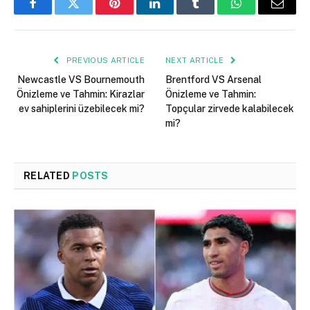
Facebook
Twitter
Pinterest
LinkedIn
Tumblr
WhatsApp
Email
PREVIOUS ARTICLE
NEXT ARTICLE
Newcastle VS Bournemouth
Brentford VS Arsenal
Önizleme ve Tahmin: Kirazlar
Önizleme ve Tahmin:
ev sahiplerini üzebilecek mi?
Topçular zirvede kalabilecek
mi?
RELATED
POSTS