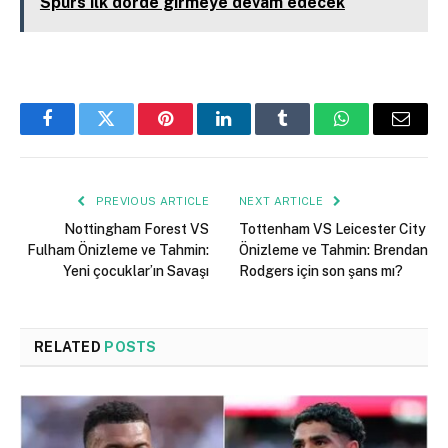
Spurs ilk dörde girmeye devam edecek
Facebook
Twitter
Pinterest
LinkedIn
Tumblr
WhatsApp
Email
PREVIOUS ARTICLE
NEXT ARTICLE
Nottingham Forest VS
Tottenham VS Leicester City
Fulham Önizleme ve Tahmin:
Önizleme ve Tahmin: Brendan
Yeni çocuklar’ın Savaşı
Rodgers için son şans mı?
RELATED
POSTS