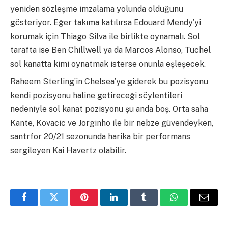
yeniden sözleşme imzalama yolunda olduğunu
gösteriyor. Eğer takıma katılırsa Edouard Mendy’yi
korumak için Thiago Silva ile birlikte oynamalı. Sol
tarafta ise Ben Chillwell ya da Marcos Alonso, Tuchel
sol kanatta kimi oynatmak isterse onunla eşleşecek.
Raheem Sterling’in Chelsea’ye giderek bu pozisyonu
kendi pozisyonu haline getireceği söylentileri
nedeniyle sol kanat pozisyonu şu anda boş. Orta saha
Kante, Kovacic ve Jorginho ile bir nebze güvendeyken,
santrfor 20/21 sezonunda harika bir performans
sergileyen Kai Havertz olabilir.
Facebook
Twitter
Pinterest
LinkedIn
Tumblr
WhatsApp
Email