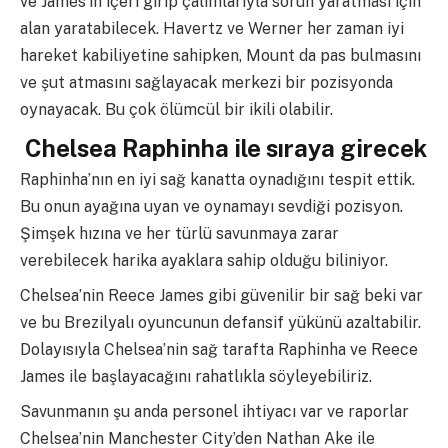
ve James’in içeri girip çalımlarıyla sorun yaratması için
alan yaratabilecek. Havertz ve Werner her zaman iyi
hareket kabiliyetine sahipken, Mount da pas bulmasını
ve şut atmasını sağlayacak merkezi bir pozisyonda
oynayacak. Bu çok ölümcül bir ikili olabilir.
Chelsea Raphinha ile sıraya girecek
Raphinha’nın en iyi sağ kanatta oynadığını tespit ettik.
Bu onun ayağına uyan ve oynamayı sevdiği pozisyon.
Şimşek hızına ve her türlü savunmaya zarar
verebilecek harika ayaklara sahip olduğu biliniyor.
Chelsea’nin Reece James gibi güvenilir bir sağ beki var
ve bu Brezilyalı oyuncunun defansif yükünü azaltabilir.
Dolayısıyla Chelsea’nin sağ tarafta Raphinha ve Reece
James ile başlayacağını rahatlıkla söyleyebiliriz.
Savunmanın şu anda personel ihtiyacı var ve raporlar
Chelsea’nin Manchester City’den Nathan Ake ile