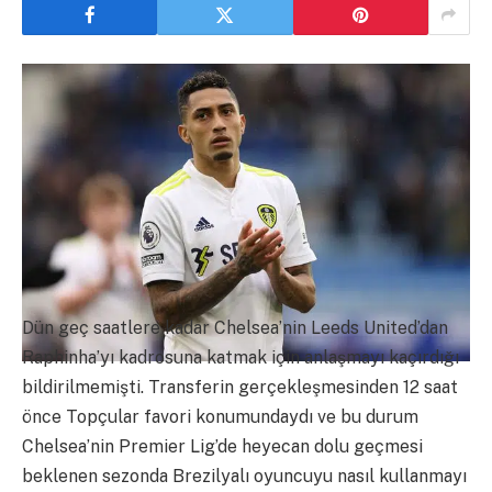
Dün geç saatlere kadar Chelsea’nin Leeds United’dan
Raphinha’yı kadrosuna katmak için anlaşmayı kaçırdığı
bildirilmemişti. Transferin gerçekleşmesinden 12 saat
önce Topçular favori konumundaydı ve bu durum
Chelsea’nin Premier Lig’de heyecan dolu geçmesi
beklenen sezonda Brezilyalı oyuncuyu nasıl kullanmayı