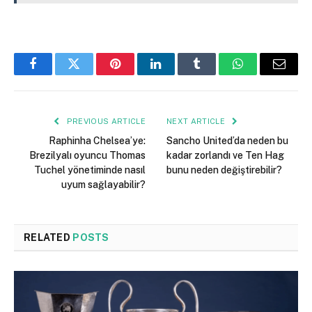
Facebook
Twitter
Pinterest
LinkedIn
Tumblr
WhatsApp
Email
PREVIOUS ARTICLE
NEXT ARTICLE
Raphinha Chelsea’ye:
Sancho United’da neden bu
Brezilyalı oyuncu Thomas
kadar zorlandı ve Ten Hag
Tuchel yönetiminde nasıl
bunu neden değiştirebilir?
uyum sağlayabilir?
RELATED
POSTS