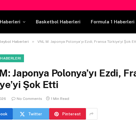
Haberleri
Basketbol Haberleri
Formula 1 Haberleri
»
leybol Haberleri
VNL M: Japonya Polonya’yı Ezdi, Fransa Türkiye’yi Şok Ett
 HABERLERI
: Japonya Polonya’yı Ezdi, F
ye’yi Şok Etti
2026
No Comments
1 Min Read
book
Twitter
Pinterest