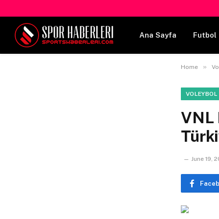
Ana Sayfa
Futbol 
»
Home
Vo
VOLEYBOL
VNL M
Türki
June 19, 
Face