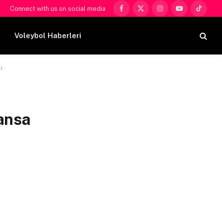
Connect with us on social media
Facebook
X
Instagram
YouTube
TikTok
(Twitter)
Voleybol Haberleri
i
ransa