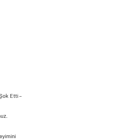
ok Etti –
nuz.
daha
eyimini