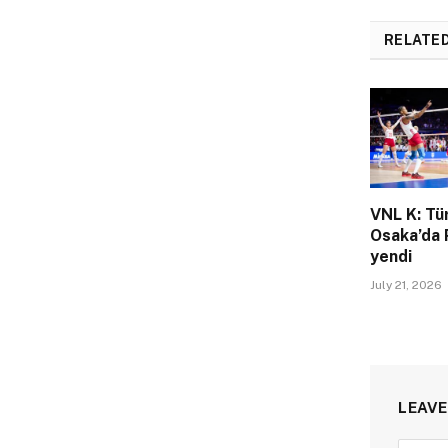
RELATE
VNL K: Tü
Osaka’da 
yendi
July 21, 2026
LEAVE