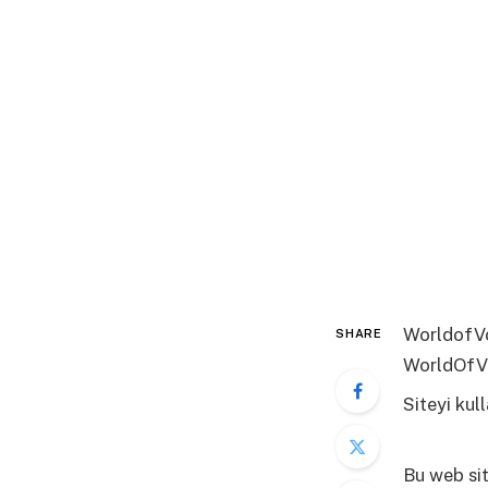
WorldofVol
SHARE
WorldOfV
Siteyi ku
fazla bilgi
Bu web sit