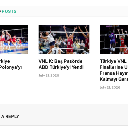
D
POSTS
rkiye
VNL K: Beş Pasörde
Türkiye VNL
Polonya’yı
ABD Türkiye’yi Yendi
Finallerine U
Fransa Haya
July 21, 2026
Kalmayı Gara
July 21, 2026
 A REPLY