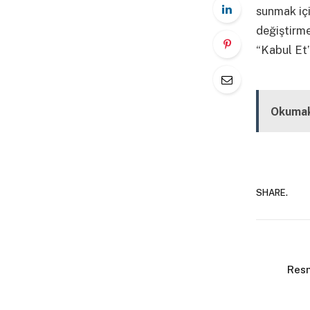
sunmak içi
değiştirm
“Kabul Et”
Kapalı
Okumak
SHARE.
Resm