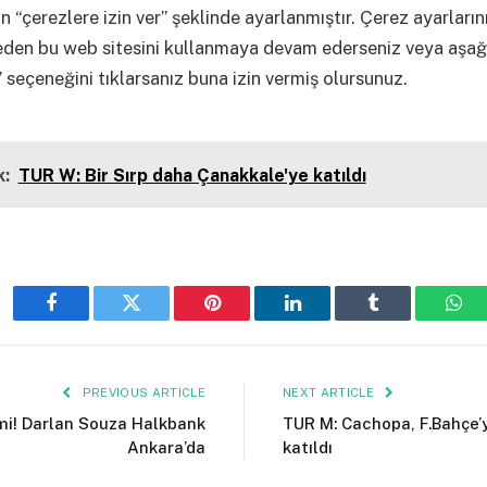
n “çerezlere izin ver” şeklinde ayarlanmıştır. Çerez ayarların
eden bu web sitesini kullanmaya devam ederseniz veya aşağ
 seçeneğini tıklarsanız buna izin vermiş olursunuz.
:
TUR W: Bir Sırp daha Çanakkale'ye katıldı
Facebook
Twitter
Pinterest
LinkedIn
Tumblr
Wha
PREVIOUS ARTICLE
NEXT ARTICLE
i! Darlan Souza Halkbank
TUR M: Cachopa, F.Bahçe’
Ankara’da
katıldı