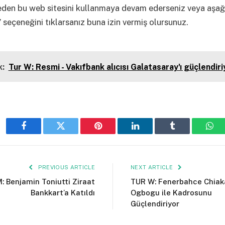
eden bu web sitesini kullanmaya devam ederseniz veya aşağ
 seçeneğini tıklarsanız buna izin vermiş olursunuz.
:
Tur W: Resmi - Vakıfbank alıcısı Galatasaray'ı güçlendiri
Facebook
Twitter
Pinterest
LinkedIn
Tumblr
Wha
PREVIOUS ARTICLE
NEXT ARTICLE
: Benjamin Toniutti Ziraat
TUR W: Fenerbahce Chiak
Bankkart’a Katıldı
Ogbogu ile Kadrosunu
Güçlendiriyor