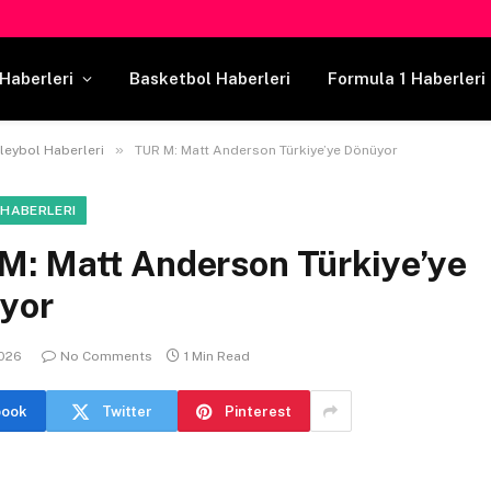
Haberleri
Basketbol Haberleri
Formula 1 Haberleri
»
leybol Haberleri
TUR M: Matt Anderson Türkiye’ye Dönüyor
 HABERLERI
M: Matt Anderson Türkiye’ye
yor
2026
No Comments
1 Min Read
book
Twitter
Pinterest