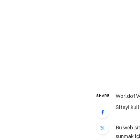
WorldofVo
SHARE
Siteyi ku
fazla bilgi
Bu web sit
sunmak içi