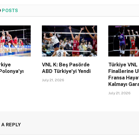
D
POSTS
rkiye
VNL K: Beş Pasörde
Türkiye VNL
Polonya’yı
ABD Türkiye’yi Yendi
Finallerine U
Fransa Haya
July 21, 2026
Kalmayı Gara
July 21, 2026
 A REPLY