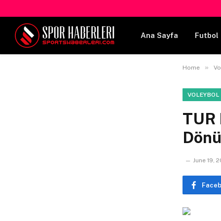
Ana Sayfa
Futbol 
»
Home
Vo
VOLEYBOL
TUR 
Dönü
June 19, 
Face