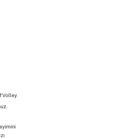
fVolley
nuz.
daha
eyimini
ızı