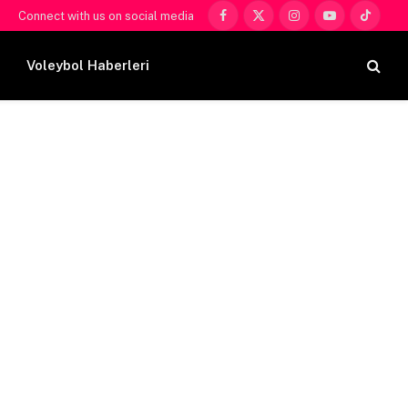
Connect with us on social media
Facebook
X
Instagram
YouTube
TikTok
(Twitter)
Voleybol Haberleri