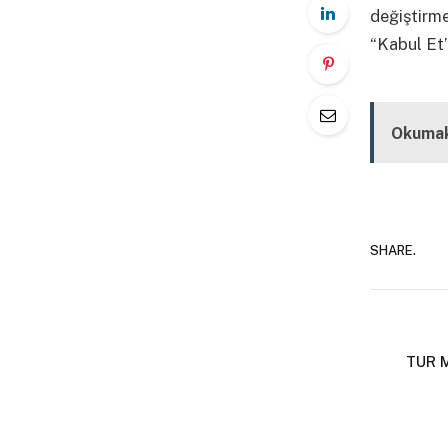
değiştirm
“Kabul Et”
Kapalı
Okumak
SHARE.
TUR M