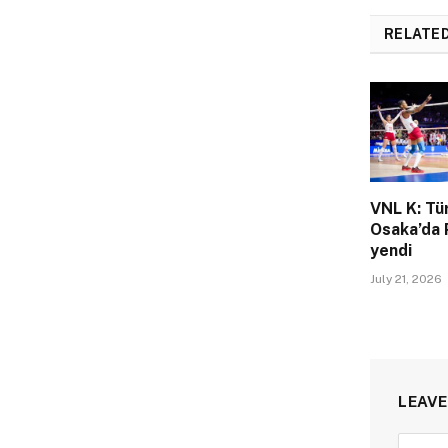
RELATE
VNL K: Tü
Osaka’da 
yendi
July 21, 2026
LEAVE