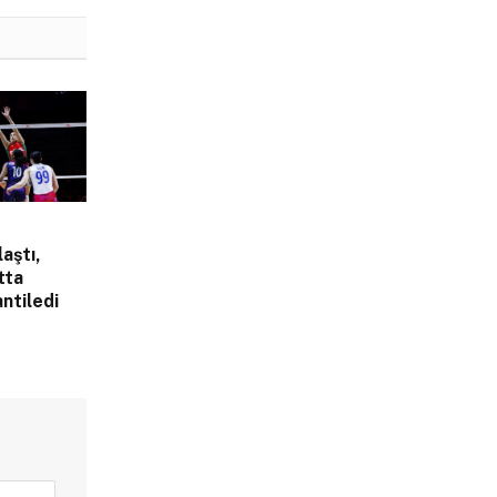
laştı,
tta
ntiledi