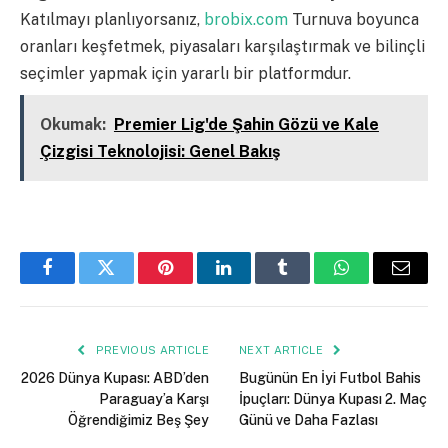
Katılmayı planlıyorsanız,
brobix.com
Turnuva boyunca
oranları keşfetmek, piyasaları karşılaştırmak ve bilinçli
seçimler yapmak için yararlı bir platformdur.
Okumak:
Premier Lig'de Şahin Gözü ve Kale
Çizgisi Teknolojisi: Genel Bakış
Facebook
Twitter
Pinterest
LinkedIn
Tumblr
WhatsApp
Email
PREVIOUS ARTICLE
NEXT ARTICLE
2026 Dünya Kupası: ABD’den
Bugünün En İyi Futbol Bahis
Paraguay’a Karşı
İpuçları: Dünya Kupası 2. Maç
Öğrendiğimiz Beş Şey
Günü ve Daha Fazlası