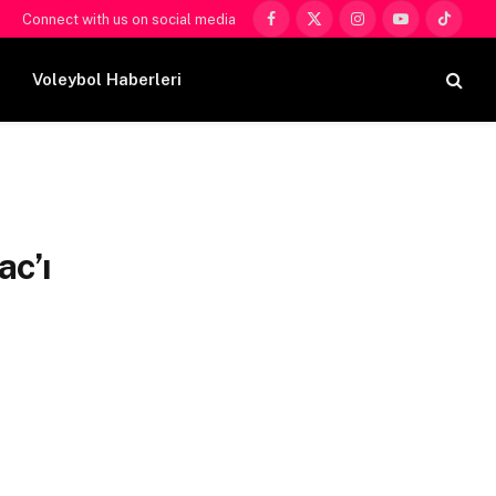
Connect with us on social media
Facebook
X
Instagram
YouTube
TikTok
(Twitter)
Voleybol Haberleri
ac’ı