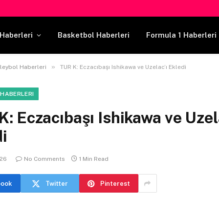
Haberleri
Basketbol Haberleri
Formula 1 Haberleri
»
leybol Haberleri
TUR K: Eczacıbaşı Ishikawa ve Uzelac’ı Ekledi
 HABERLERI
: Eczacıbaşı Ishikawa ve Uzel
i
026
No Comments
1 Min Read
book
Twitter
Pinterest