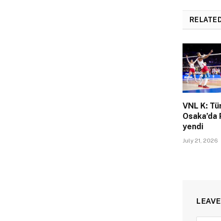
RELATE
VNL K: Tü
Osaka’da 
yendi
July 21, 2026
LEAVE