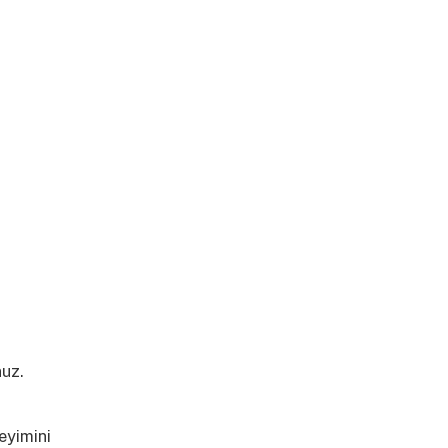
nuz.
daha
eyimini