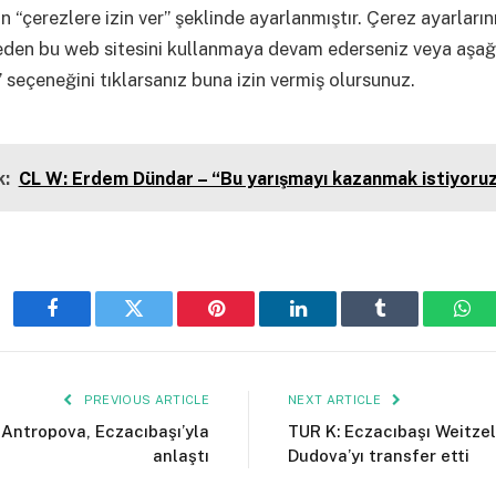
n “çerezlere izin ver” şeklinde ayarlanmıştır. Çerez ayarların
eden bu web sitesini kullanmaya devam ederseniz veya aşağ
 seçeneğini tıklarsanız buna izin vermiş olursunuz.
:
CL W: Erdem Dündar – “Bu yarışmayı kazanmak istiyoru
Facebook
Twitter
Pinterest
LinkedIn
Tumblr
Wha
PREVIOUS ARTICLE
NEXT ARTICLE
 Antropova, Eczacıbaşı’yla
TUR K: Eczacıbaşı Weitzel
anlaştı
Dudova’yı transfer etti