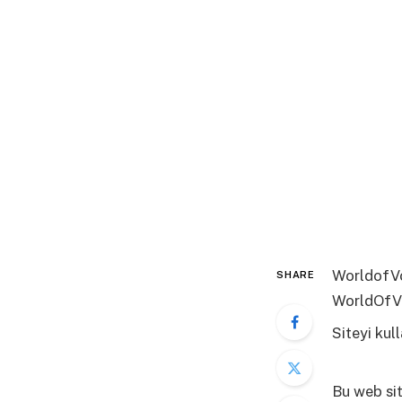
WorldofVol
SHARE
WorldOfV
Siteyi ku
fazla bilgi
Bu web sit