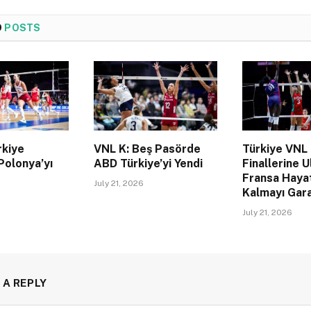
D
POSTS
rkiye
VNL K: Beş Pasörde
Türkiye VNL
Polonya’yı
ABD Türkiye’yi Yendi
Finallerine U
Fransa Haya
July 21, 2026
Kalmayı Gara
July 21, 2026
 A REPLY