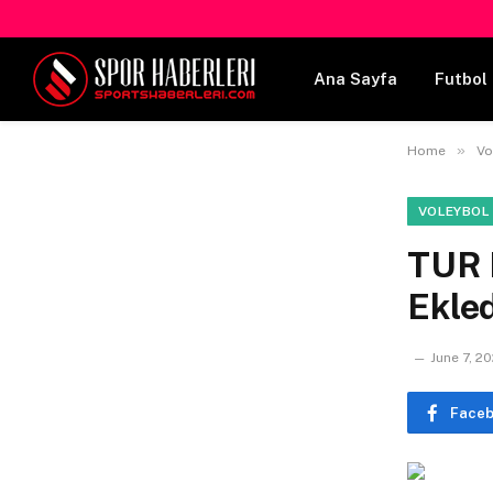
Ana Sayfa
Futbol 
»
Home
Vo
VOLEYBOL
TUR K
Ekled
June 7, 2
Face