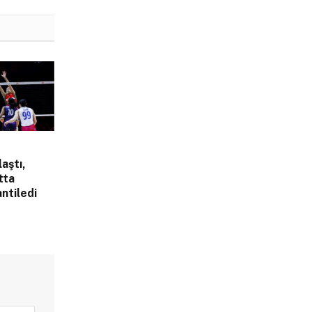
laştı,
tta
ntiledi