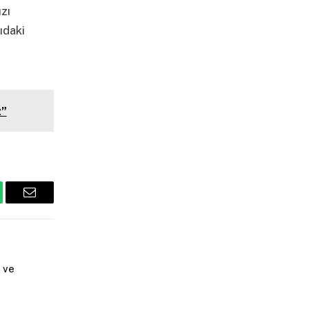
ızı
ıdaki
z”
tsApp
Email
 ve