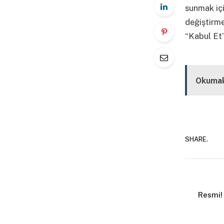
sunmak içi
değiştirm
“Kabul Et”
Kapalı
Okumak
SHARE.
Resmi!