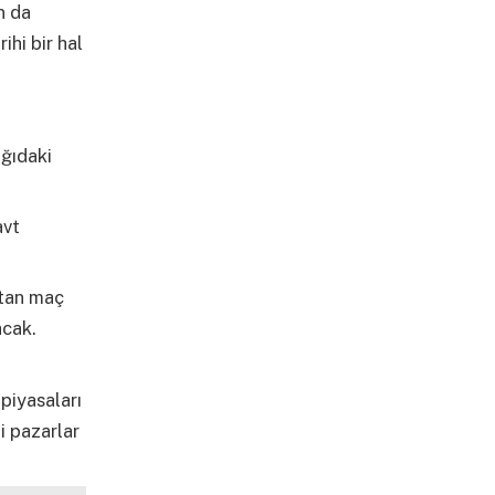
n da
ihi bir hal
ağıdaki
avt
rtan maç
acak.
piyasaları
i pazarlar