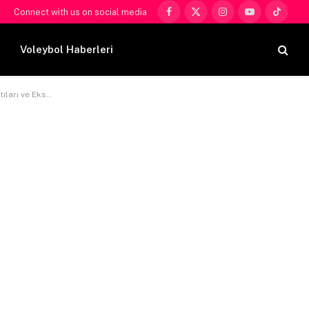
Connect with us on social media
Facebook
X
Instagram
YouTube
TikTok
(Twitter)
Voleybol Haberleri
ı ve Eksileri