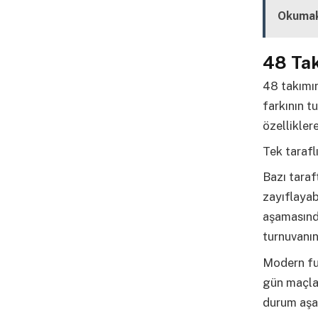
Okumak
48 Tak
48 takımın
farkının t
özellikler
Tek tarafl
Bazı taraf
zayıflayab
aşamasında
turnuvanın
Modern fu
gün maçlar
durum aşağ