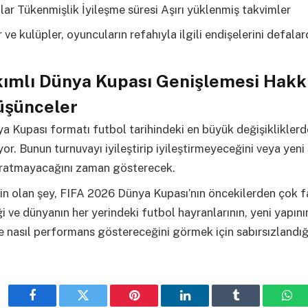
ar Tükenmişlik İyileşme süresi Aşırı yüklenmiş takvimler
 ve kulüpler, oyuncuların refahıyla ilgili endişelerini defalar
kımlı Dünya Kupası Genişlemesi Hakk
üşünceler
 Kupası formatı futbol tarihindeki en büyük değişikliklerde
yor. Bunun turnuvayı iyileştirip iyileştirmeyeceğini veya yeni
aratmayacağını zaman gösterecek.
n olan şey, FIFA 2026 Dünya Kupası’nın öncekilerden çok fa
 ve dünyanın her yerindeki futbol hayranlarının, yeni yapın
 nasıl performans göstereceğini görmek için sabırsızlandığ
Facebook
Twitter
Pinterest
LinkedIn
Tumblr
Wha