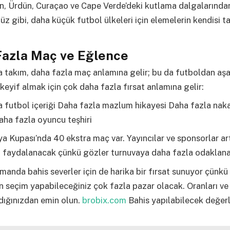
n, Ürdün, Curaçao ve Cape Verde’deki kutlama dalgalarında
 gibi, daha küçük futbol ülkeleri için elemelerin kendisi tar
Fazla Maç ve Eğlence
 takım, daha fazla maç anlamına gelir; bu da futboldan aş
 keyif almak için çok daha fazla fırsat anlamına gelir:
 futbol içeriği Daha fazla mazlum hikayesi Daha fazla nak
ha fazla oyuncu teşhiri
 Kupası’nda 40 ekstra maç var. Yayıncılar ve sponsorlar a
n faydalanacak çünkü gözler turnuvaya daha fazla odaklan
manda bahis severler için de harika bir fırsat sunuyor çünkü
n seçim yapabileceğiniz çok fazla pazar olacak. Oranları ve 
rdığınızdan emin olun.
brobix.com
Bahis yapılabilecek değerl