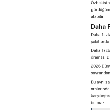
Özbekista
gördüğümüz
alabilir.
Daha 
Daha fazla
şekillerde
Daha fazla
draması Da
2026 Dünya
sayısında
Bu aynı za
aralarında
karşılaştı
bulmak.