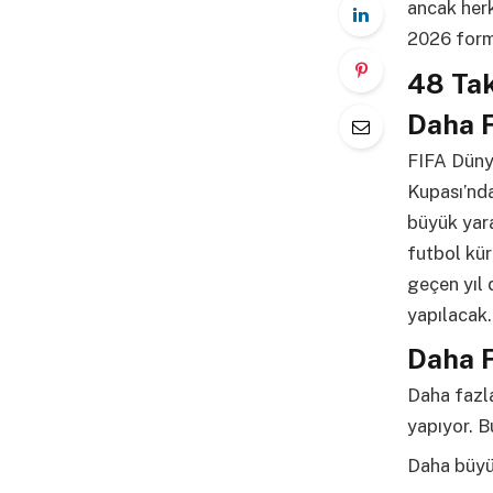
ancak herk
2026 forma
48 Tak
Daha F
FIFA Dünya
Kupası’nd
büyük yar
futbol kü
geçen yıl 
yapılacak.
Daha F
Daha fazla
yapıyor. B
Daha büyük