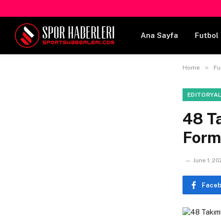
Ana Sayfa
Futbol 
»
Home
Fu
EDITORYA
48 T
Forma
June 1, 2
Face