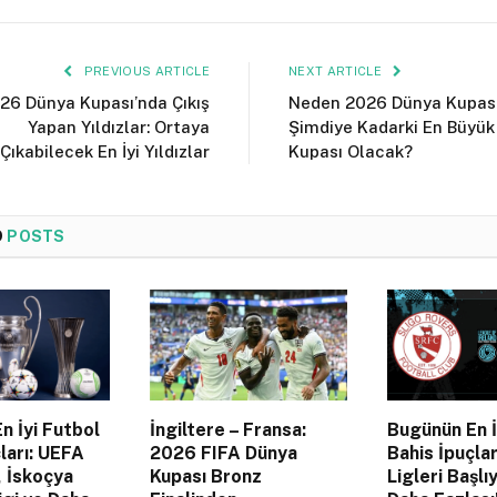
PREVIOUS ARTICLE
NEXT ARTICLE
26 Dünya Kupası’nda Çıkış
Neden 2026 Dünya Kupas
Yapan Yıldızlar: Ortaya
Şimdiye Kadarki En Büyük
Çıkabilecek En İyi Yıldızlar
Kupası Olacak?
D
POSTS
n İyi Futbol
İngiltere – Fransa:
Bugünün En İ
ları: UEFA
2026 FIFA Dünya
Bahis İpuçlar
, İskoçya
Kupası Bronz
Ligleri Başlı