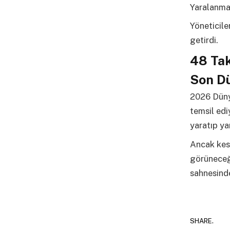
Yaralanmal
Yöneticiler
getirdi.
48 Ta
Son D
2026 Dünya
temsil edi
yaratıp y
Ancak kesi
görüneceği
sahnesinde
SHARE.