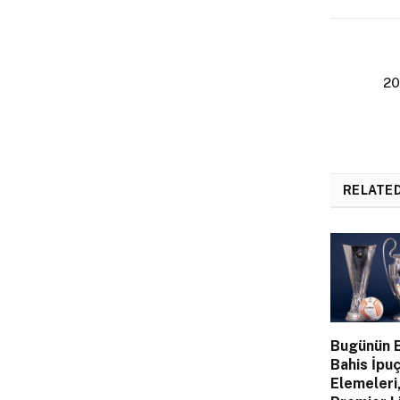
20
RELATE
Bugünün E
Bahis İpuç
Elemeleri