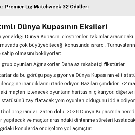
:
Premier Lig Matchweek 32 Ödülleri
ımlı Dünya Kupasının Eksileri
 yer aldığı Dünya Kupası’nı eleştirenler, takımlar arasındaki 
urnuvada çok büyüyebileceği konusunda ısrarcı. Turnuvaların
e sahip olmasını bekliyorlar:
ı grup oyunları Ağır skorlar Daha az rekabetçi fikstürler
tarlar da bu görüşü paylaşıyor ve Dünya Kupası’nın elit sta
ileceğine inandıklarını ifade ediyor. Bazıları şimdiden 72 m
ki maçları izlenecek oyunların haritasını çıkarıyor, diğerleri
 statüsünü zayıflatacak yem oyunları olduğunu iddia ediyor
tbol programları zaten dolu. 2026 Dünya Kupası’nda nered
 yapılacak ve maçlar arasındaki dinlenme süreleri kısalacak
ıdaki konularda endişelere yol açmıştır: