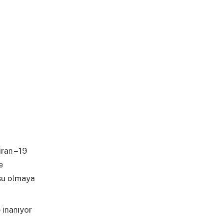
ran – 19
e
su olmaya
 inanıyor