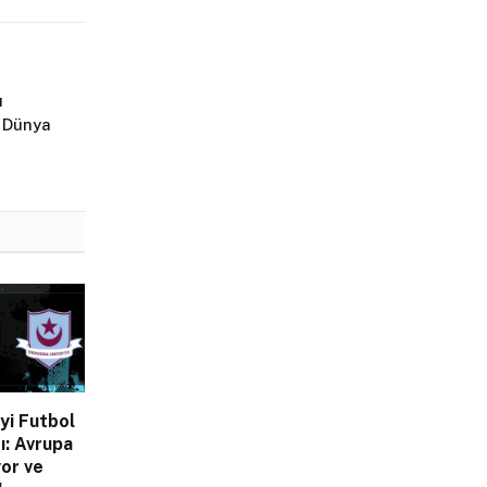
ı
 Dünya
yi Futbol
ı: Avrupa
yor ve