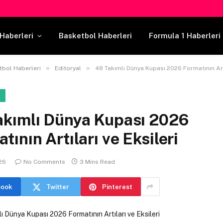
Haberleri
Basketbol Haberleri
Formula 1 Haberleri
»
»
tbol Haberleri
Editoryal
48 Takımlı Dünya Kupası 2026 Formatının Artılar
L
akımlı Dünya Kupası 2026
tının Artıları ve Eksileri
026
No Comments
3 Mins Read
book
Twitter
Pinterest