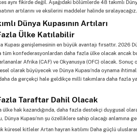
es aynı fikirde değil. Aşağıdaki bölümlerde 48 takımlı Dün
tının artılarını ve eksilerini maddeler halinde sıralayacağız.
ımlı Dünya Kupasının Artıları
azla Ülke Katılabilir
 Kupası genişlemesinin en büyük avantajı fırsattır. 2026 D
a tüm konfederasyonlardan daha fazla ülke olacak ancak b
arlananlar Afrika (CAF) ve Okyanusya (OFC) olacak. Sonuç 
resel olarak büyüyecek ve Dünya Kupası’nda oynama ihtimali
daha da gerçekçi hale geldikçe milli takımlara daha fazla ya
azla Taraftar Dahil Olacak
 ülke hak kazandığında, daha fazla destekçi duygusal olar
u, Dünya Kupası’nın şu özelliklere sahip olacağı anlamına gel
 küresel kitleler Artan hayran katılımı Daha güçlü uluslarar