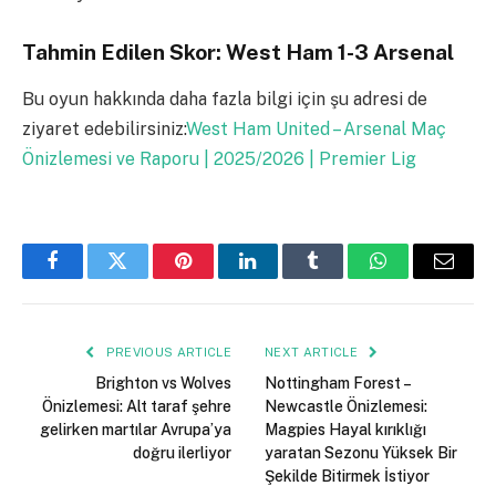
Tahmin Edilen Skor: West Ham 1-3 Arsenal
Bu oyun hakkında daha fazla bilgi için şu adresi de
ziyaret edebilirsiniz:
West Ham United – Arsenal Maç
Önizlemesi ve Raporu | 2025/2026 | Premier Lig
Facebook
Twitter
Pinterest
LinkedIn
Tumblr
WhatsApp
Email
PREVIOUS ARTICLE
NEXT ARTICLE
Brighton vs Wolves
Nottingham Forest –
Önizlemesi: Alt taraf şehre
Newcastle Önizlemesi:
gelirken martılar Avrupa’ya
Magpies Hayal kırıklığı
doğru ilerliyor
yaratan Sezonu Yüksek Bir
Şekilde Bitirmek İstiyor