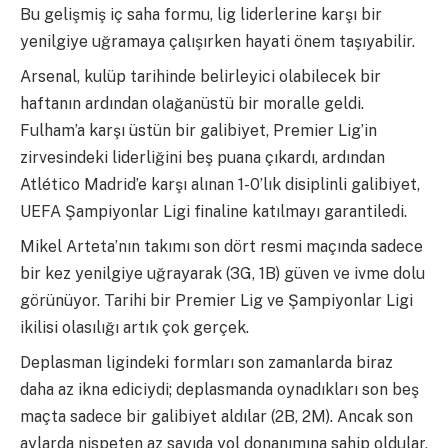
Bu gelişmiş iç saha formu, lig liderlerine karşı bir
yenilgiye uğramaya çalışırken hayati önem taşıyabilir.
Arsenal, kulüp tarihinde belirleyici olabilecek bir
haftanın ardından olağanüstü bir moralle geldi.
Fulham’a karşı üstün bir galibiyet, Premier Lig’in
zirvesindeki liderliğini beş puana çıkardı, ardından
Atlético Madrid’e karşı alınan 1-0’lık disiplinli galibiyet,
UEFA Şampiyonlar Ligi finaline katılmayı garantiledi.
Mikel Arteta’nın takımı son dört resmi maçında sadece
bir kez yenilgiye uğrayarak (3G, 1B) güven ve ivme dolu
görünüyor. Tarihi bir Premier Lig ve Şampiyonlar Ligi
ikilisi olasılığı artık çok gerçek.
Deplasman ligindeki formları son zamanlarda biraz
daha az ikna ediciydi; deplasmanda oynadıkları son beş
maçta sadece bir galibiyet aldılar (2B, 2M). Ancak son
aylarda nispeten az sayıda yol donanımına sahip oldular,