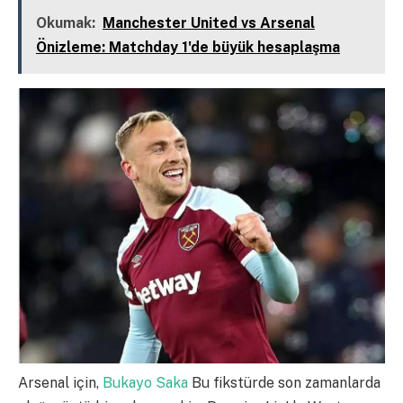
Okumak:
Manchester United vs Arsenal
Önizleme: Matchday 1'de büyük hesaplaşma
Arsenal için,
Bukayo Saka
Bu fikstürde son zamanlarda