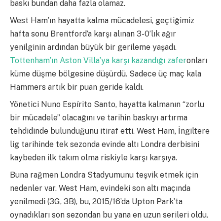
baskı bundan daha fazla olamaz.
West Ham’ın hayatta kalma mücadelesi, geçtiğimiz
hafta sonu Brentford’a karşı alınan 3-0’lık ağır
yenilginin ardından büyük bir gerileme yaşadı.
Tottenham’ın Aston Villa’ya karşı kazandığı zafer
onları
küme düşme bölgesine düşürdü. Sadece üç maç kala
Hammers artık bir puan geride kaldı.
Yönetici Nuno Espírito Santo, hayatta kalmanın “zorlu
bir mücadele” olacağını ve tarihin baskıyı artırma
tehdidinde bulunduğunu itiraf etti. West Ham, İngiltere
lig tarihinde tek sezonda evinde altı Londra derbisini
kaybeden ilk takım olma riskiyle karşı karşıya.
Buna rağmen Londra Stadyumunu teşvik etmek için
nedenler var. West Ham, evindeki son altı maçında
yenilmedi (3G, 3B), bu, 2015/16’da Upton Park’ta
oynadıkları son sezondan bu yana en uzun serileri oldu.