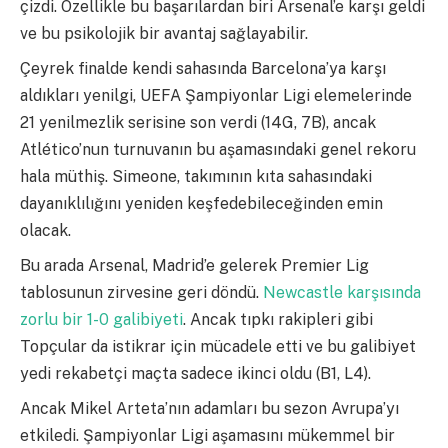
çizdi. Özellikle bu başarılardan biri Arsenal’e karşı geldi
ve bu psikolojik bir avantaj sağlayabilir.
Çeyrek finalde kendi sahasında Barcelona’ya karşı
aldıkları yenilgi, UEFA Şampiyonlar Ligi elemelerinde
21 yenilmezlik serisine son verdi (14G, 7B), ancak
Atlético’nun turnuvanın bu aşamasındaki genel rekoru
hala müthiş. Simeone, takımının kıta sahasındaki
dayanıklılığını yeniden keşfedebileceğinden emin
olacak.
Bu arada Arsenal, Madrid’e gelerek Premier Lig
tablosunun zirvesine geri döndü.
Newcastle karşısında
zorlu bir 1-0 galibiyeti
. Ancak tıpkı rakipleri gibi
Topçular da istikrar için mücadele etti ve bu galibiyet
yedi rekabetçi maçta sadece ikinci oldu (B1, L4).
Ancak Mikel Arteta’nın adamları bu sezon Avrupa’yı
etkiledi. Şampiyonlar Ligi aşamasını mükemmel bir