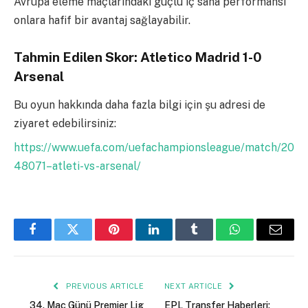
Avrupa eleme maçlarındaki güçlü iç saha performansı
onlara hafif bir avantaj sağlayabilir.
Tahmin Edilen Skor: Atletico Madrid 1-0
Arsenal
Bu oyun hakkında daha fazla bilgi için şu adresi de
ziyaret edebilirsiniz:
https://www.uefa.com/uefachampionsleague/match/20
48071–atleti-vs-arsenal/
Facebook
Twitter
Pinterest
LinkedIn
Tumblr
WhatsApp
Email
PREVIOUS ARTICLE
NEXT ARTICLE
34. Maç Günü Premier Lig
EPL Transfer Haberleri: