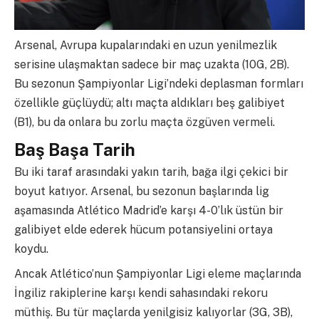
Arsenal, Avrupa kupalarındaki en uzun yenilmezlik
serisine ulaşmaktan sadece bir maç uzakta (10G, 2B).
Bu sezonun Şampiyonlar Ligi’ndeki deplasman formları
özellikle güçlüydü; altı maçta aldıkları beş galibiyet
(B1), bu da onlara bu zorlu maçta özgüven vermeli.
Baş Başa Tarih
Bu iki taraf arasındaki yakın tarih, bağa ilgi çekici bir
boyut katıyor. Arsenal, bu sezonun başlarında lig
aşamasında Atlético Madrid’e karşı 4-0’lık üstün bir
galibiyet elde ederek hücum potansiyelini ortaya
koydu.
Ancak Atlético’nun Şampiyonlar Ligi eleme maçlarında
İngiliz rakiplerine karşı kendi sahasındaki rekoru
müthiş. Bu tür maçlarda yenilgisiz kalıyorlar (3G, 3B),