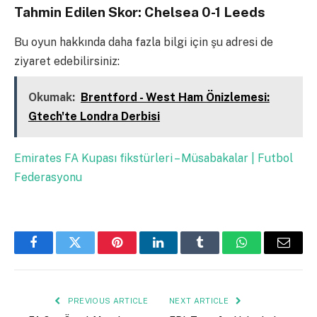
Tahmin Edilen Skor: Chelsea 0-1 Leeds
Bu oyun hakkında daha fazla bilgi için şu adresi de
ziyaret edebilirsiniz:
Okumak:
Brentford - West Ham Önizlemesi:
Gtech'te Londra Derbisi
Emirates FA Kupası fikstürleri – Müsabakalar | Futbol
Federasyonu
Facebook
Twitter
Pinterest
LinkedIn
Tumblr
WhatsApp
Email
PREVIOUS ARTICLE
NEXT ARTICLE