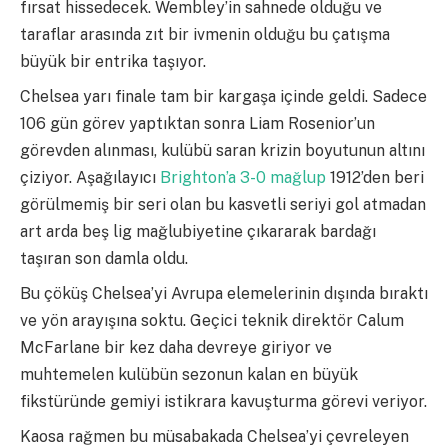
fırsat hissedecek. Wembley’in sahnede olduğu ve
taraflar arasında zıt bir ivmenin olduğu bu çatışma
büyük bir entrika taşıyor.
Chelsea yarı finale tam bir kargaşa içinde geldi. Sadece
106 gün görev yaptıktan sonra Liam Rosenior’un
görevden alınması, kulübü saran krizin boyutunun altını
çiziyor. Aşağılayıcı
Brighton’a 3-0 mağlup
1912’den beri
görülmemiş bir seri olan bu kasvetli seriyi gol atmadan
art arda beş lig mağlubiyetine çıkararak bardağı
taşıran son damla oldu.
Bu çöküş Chelsea’yi Avrupa elemelerinin dışında bıraktı
ve yön arayışına soktu. Geçici teknik direktör Calum
McFarlane bir kez daha devreye giriyor ve
muhtemelen kulübün sezonun kalan en büyük
fikstüründe gemiyi istikrara kavuşturma görevi veriyor.
Kaosa rağmen bu müsabakada Chelsea’yi çevreleyen