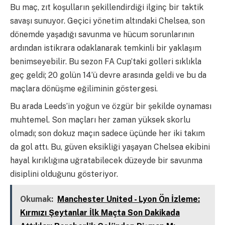
Bu maç, zıt koşulların şekillendirdiği ilginç bir taktik
savaşı sunuyor. Geçici yönetim altındaki Chelsea, son
dönemde yaşadığı savunma ve hücum sorunlarının
ardından istikrara odaklanarak temkinli bir yaklaşım
benimseyebilir. Bu sezon FA Cup’taki golleri sıklıkla
geç geldi; 20 golün 14’ü devre arasında geldi ve bu da
maçlara dönüşme eğiliminin göstergesi.
Bu arada Leeds’in yoğun ve özgür bir şekilde oynaması
muhtemel. Son maçları her zaman yüksek skorlu
olmadı; son dokuz maçın sadece üçünde her iki takım
da gol attı. Bu, güven eksikliği yaşayan Chelsea ekibini
hayal kırıklığına uğratabilecek düzeyde bir savunma
disiplini olduğunu gösteriyor.
Okumak:
Manchester United - Lyon Ön İzleme:
Kırmızı Şeytanlar İlk Maçta Son Dakikada