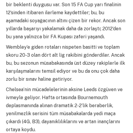
bir beklenti duygusu var. Son 15 FA Cup yarı finalinin
12’sinden itibaren ilerleme kaydettiler; bu, bu
aşamadaki soyağacının altını çizen bir rekor. Ancak son
yıllarda başarıyı yakalamak daha da zorlaştı; 2012’den
bu yana yalnızca bir FA Kupası zaferi yaşandı.
Wembley’e giden rotaları nispeten basitti ve toplam
skoru 20-3 olan dört alt lig rakibini gönderdiler. Ancak
bu, bu sezonun müsabakasında üst düzey rakiplerle ilk
karşılaşmalarını temsil ediyor ve bu da onu çok daha
zorlu bir sınav haline getiriyor.
Chelsea’nin mücadelelerinin aksine Leeds özgüven ve
ivmeyle geliyor. Hafta ortasında Bournemouth
deplasmanında alınan dramatik 2-2’lik beraberlik,
yenilmezlik serisini tüm müsabakalarda yedi maça
çıkardı (4G, B3), dayanıklılıklarını ve artan inançlarını
ortaya koydu.