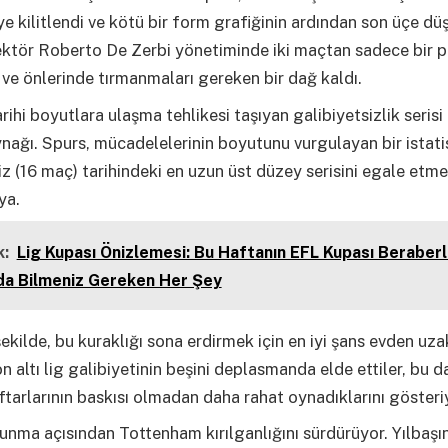
 kilitlendi ve kötü bir form grafiğinin ardından son üçe düş
ektör Roberto De Zerbi yönetiminde iki maçtan sadece bir 
r ve önlerinde tırmanmaları gereken bir dağ kaldı.
rihi boyutlara ulaşma tehlikesi taşıyan galibiyetsizlik serisi 
nağı. Spurs, mücadelelerinin boyutunu vurgulayan bir istatis
iz (16 maç) tarihindeki en uzun üst düzey serisini egale etme 
ya.
:
Lig Kupası Önizlemesi: Bu Haftanın EFL Kupası Beraberli
da Bilmeniz Gereken Her Şey
 şekilde, bu kuraklığı sona erdirmek için en iyi şans evden uz
on altı lig galibiyetinin beşini deplasmanda elde ettiler, bu d
ftarlarının baskısı olmadan daha rahat oynadıklarını gösteri
nma açısından Tottenham kırılganlığını sürdürüyor. Yılbaşı