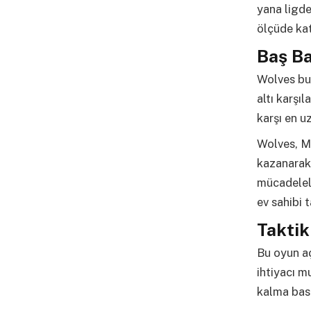
yana ligde
ölçüde ka
Baş B
Wolves bu
altı karşı
karşı en uz
Wolves, Mo
kazanarak 
mücadelel
ev sahibi 
Taktik
Bu oyun aç
ihtiyacı 
kalma bask