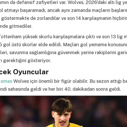
ımın da defansif zafiyetleri var. Wolves, 2026’daki altı lig ye
ol atmayı başaramadı, ancak aynı zamanda maçların başlar
i göstermekte de zorlandılar ve son 14 karşılaşmanın hiçbir
nde gitmediler.
ottenham yüksek skorlu karşılaşmalara çıktı ve son 13 lig 
5 gol üstü skorlar elde edildi. Maçları gol yememe konusun
kleri, savunma sağlamlığına güvenmek yerine rakiplerini geri
ı gerektiğini gösteriyor.
ecek Oyuncular
Gomes
Wolves için önemli bir figür olabilir. Bu sezon attığı 
di sahasında geldi ve her biri 40. dakikadan sonra geldi.