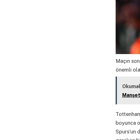
Maçın son 
önemli olab
Okumak
Manşetl
Tottenham
boyunca on
Spurs’un 