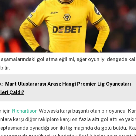
aşamalarındaki gol atma eğilimi, eğer oyun iyi dengede kal
ilir.
:
Mart Uluslararası Arası: Hangi Premier Lig Oyuncuları
eri Çaldı?
 için
Richarlison
Wolves’a karşı başarılı olan bir oyuncu. Kar
lara karşı diğer rakiplere karşı en fazla altı gol attı ve ya
deplasmanda oynadığı son iki lig maçında da golü buldu. Ka