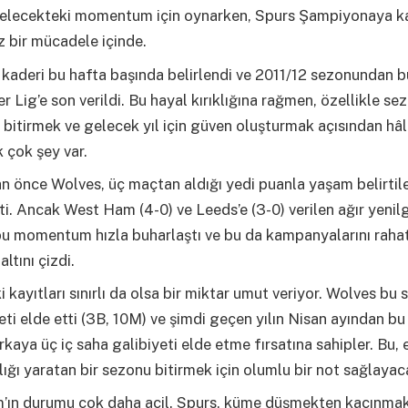
gelecekteki momentum için oynarken, Spurs Şampiyonaya 
iz bir mücadele içinde.
kaderi bu hafta başında belirlendi ve 2011/12 sezonundan b
r Lig’e son verildi. Bu hayal kırıklığına rağmen, özellikle s
e bitirmek ve gelecek yıl için güven oluşturmak açısından hâ
 çok şey var.
an önce Wolves, üç maçtan aldığı yedi puanla yaşam belirtile
i. Ancak West Ham (4-0) ve Leeds’e (3-0) verilen ağır yenilg
bu momentum hızla buharlaştı ve bu da kampanyalarını raha
altını çizdi.
i kayıtları sınırlı da olsa bir miktar umut veriyor. Wolves bu 
yeti elde etti (3B, 10M) ve şimdi geçen yılın Nisan ayından bu
rkaya üç iç saha galibiyeti elde etme fırsatına sahipler. Bu,
klığı yaratan bir sezonu bitirmek için olumlu bir not sağlayaca
’ın durumu çok daha acil. Spurs, küme düşmekten kaçınmak 