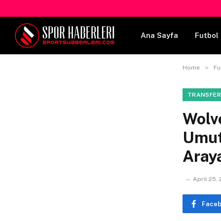
Ana Sayfa
Futbol 
»
Home
Fu
TRANSFER
Wolv
Umut
Araya
April 25,
Face