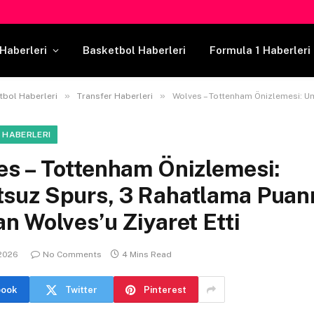
Haberleri
Basketbol Haberleri
Formula 1 Haberleri
»
»
tbol Haberleri
Transfer Haberleri
Wolves – Tottenham Önizlemesi: Umutsuz Spurs, 3 Rahatlama Puanı Aray
 HABERLERI
es – Tottenham Önizlemesi:
suz Spurs, 3 Rahatlama Puan
n Wolves’u Ziyaret Etti
 2026
No Comments
4 Mins Read
book
Twitter
Pinterest