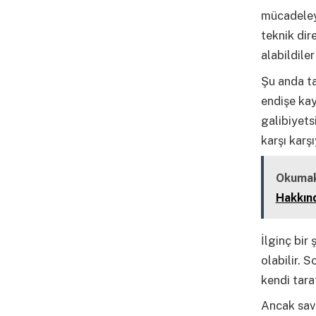
mücadeleye
teknik dir
alabildile
Şu anda ta
endişe kay
galibiyets
karşı karşı
Okumak
Hakkın
İlginç bir
olabilir. S
kendi tara
Ancak savu