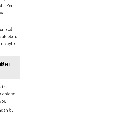
tü. Yeni
puan
en acil
tik olan,
riskiyle
kleri
akta
a onların
yor.
ndan bu