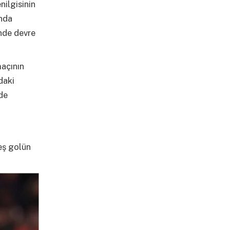
nilgisinin
ında
inde devre
maçının
daki
de
beş golün