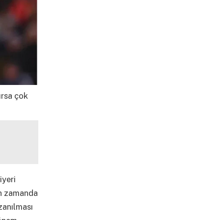
ırsa çok
iyeri
kın zamanda
zanılması