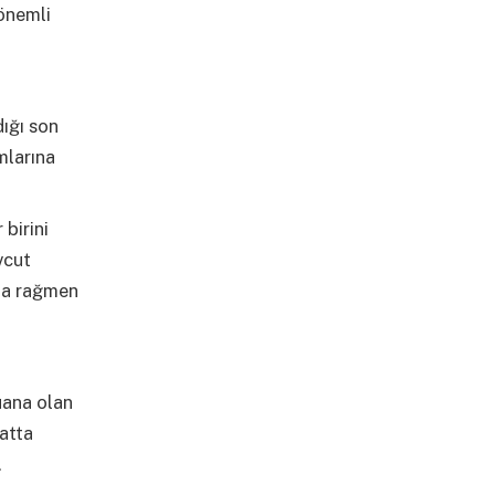
önemli
ığı son
mlarına
birini
vcut
na rağmen
uana olan
atta
.