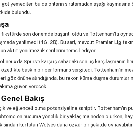
 gol yemediler, bu da onların sıralamadan aşağı kaymasına 
tkıda bulundu.
aşa
 fikstürde son dönemde başarılı oldu ve Tottenham’la oynad
laşmada yenilmedi (4G, 2B). Bu seri, mevcut Premier Lig takı
un aktif yenilmezlik serilerini temsil ediyor.
lineux’da Spurs’e karşı iç sahadaki son üç karşılaşmanın her 
özellikle baskın bir performans sergiledi. Tottenham’ın me
eri göz önüne alındığında, bu rekor, küme düşme durumları
takıma güven verecek.
 Genel Bakış
ık ve eğlenceli olma potansiyeline sahiptir. Tottenham’ın p
muhtemelen hücuma yönelik bir yaklaşıma neden olurken, hay
ısından kurtulan Wolves daha özgür bir şekilde oynayabilir