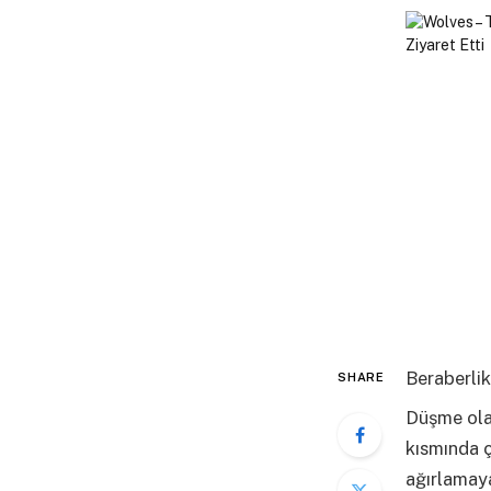
Beraberlik
SHARE
Düşme olab
kısmında 
ağırlamaya