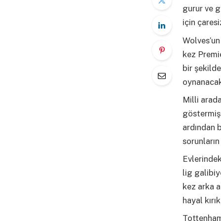
gurur ve 
için çares
Wolves’un 
kez Premie
bir şekild
oynanacak
Milli arad
göstermişt
ardından 
sorunların 
Evlerindek
lig galibi
kez arka a
hayal kırı
Tottenham