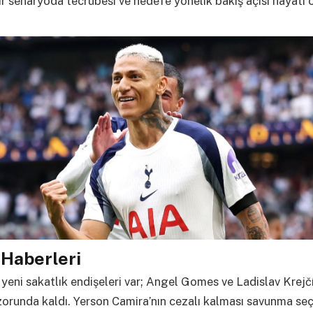
r senaryoda tecrübesi ve hedefe yönelik bakış açısı hayati
Haberleri
yeni sakatlık endişeleri var; Angel Gomes ve Ladislav Krejčí
orunda kaldı. Yerson Camira’nın cezalı kalması savunma seç