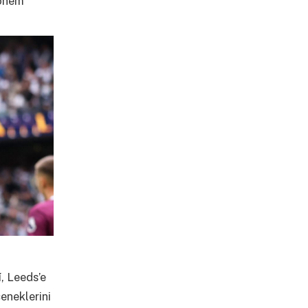
 önem
, Leeds’e
eneklerini