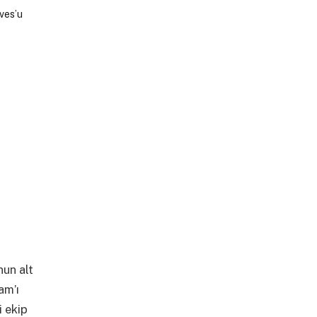
nun alt
am’ı
i ekip