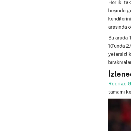
Her iki tak
beşinde g
kendilerin
arasında ö
Bu arada T
10’unda 2,
yetersizli
bırakmalar
İzlen
Rodrigo 
tamamı ken