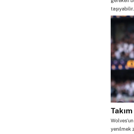
gereken bi
taşıyabilir.
Takım 
Wolves’un 
yenilmek z