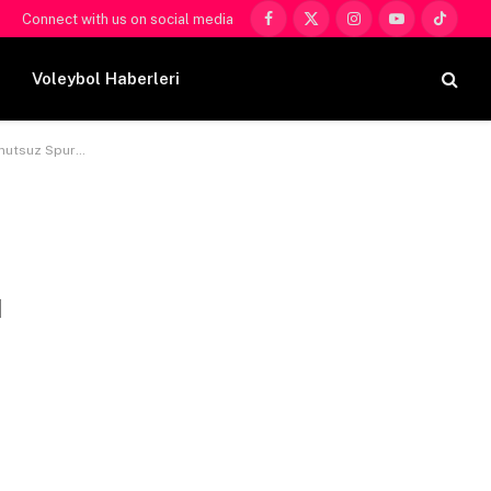
Connect with us on social media
Facebook
X
Instagram
YouTube
TikTok
(Twitter)
Voleybol Haberleri
an Wolves’u Ziyaret Etti
ı