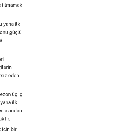
katılmamak
u yana ilk
ezonu güçlü
lâ
ri
ilerin
tsız eden
sezon üç iç
 yana ilk
 en azından
ktır.
için bir