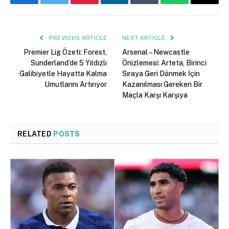
Facebook
Twitter
Pinterest
LinkedIn
Tumblr
WhatsApp
Email
PREVIOUS ARTICLE
NEXT ARTICLE
Premier Lig Özeti: Forest,
Arsenal – Newcastle
Sunderland’de 5 Yıldızlı
Önizlemesi: Arteta, Birinci
Galibiyetle Hayatta Kalma
Sıraya Geri Dönmek İçin
Umutlarını Artırıyor
Kazanılması Gereken Bir
Maçla Karşı Karşıya
RELATED
POSTS