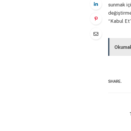
sunmak içi
değiştirm
“Kabul Et”
Kapalı
Okumak
SHARE.