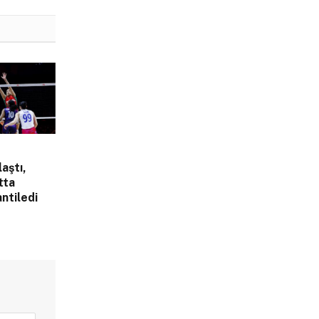
laştı,
tta
ntiledi