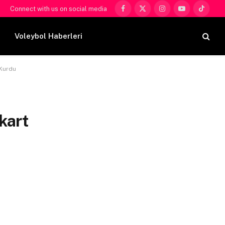
Connect with us on social media
Facebook
X
Instagram
YouTube
TikTok
(Twitter)
Voleybol Haberleri
 Kurdu
kart