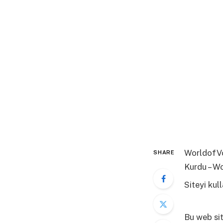
WorldofVol
SHARE
Kurdu – W
Siteyi ku
fazla bilgi
Bu web sit