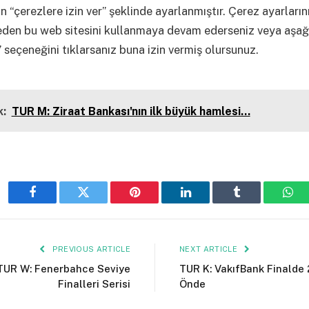
n “çerezlere izin ver” şeklinde ayarlanmıştır. Çerez ayarların
eden bu web sitesini kullanmaya devam ederseniz veya aşağ
 seçeneğini tıklarsanız buna izin vermiş olursunuz.
:
TUR M: Ziraat Bankası'nın ilk büyük hamlesi…
Facebook
Twitter
Pinterest
LinkedIn
Tumblr
Wha
PREVIOUS ARTICLE
NEXT ARTICLE
TUR W: Fenerbahce Seviye
TUR K: VakıfBank Finalde 
Finalleri Serisi
Önde