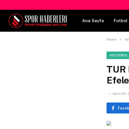
Ana Sayfa
Futbol 
»
Home
Vo
VOLEYBOL
TUR 
Efele
April 20,
Face