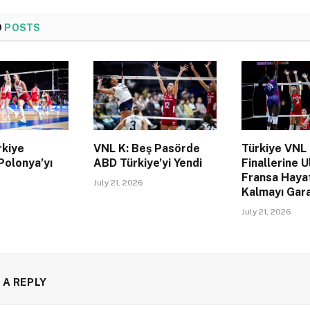
D
POSTS
rkiye
VNL K: Beş Pasörde
Türkiye VNL
Polonya’yı
ABD Türkiye’yi Yendi
Finallerine U
Fransa Haya
July 21, 2026
Kalmayı Gara
July 21, 2026
 A REPLY