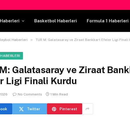
Haberleri
Basketbol Haberleri
Formula 1 Haberleri
»
leybol Haberleri
TUR M: Galatasaray ve Ziraat Bankkart Efeler Ligi Finali
 HABERLERI
M: Galatasaray ve Ziraat Bank
r Ligi Finali Kurdu
 2026
No Comments
1 Min Read
book
Twitter
Pinterest