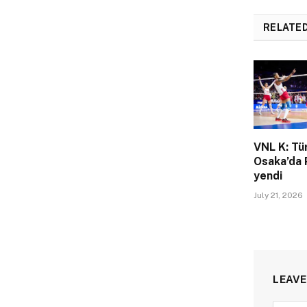
RELATE
VNL K: Tü
Osaka’da 
yendi
July 21, 2026
LEAVE