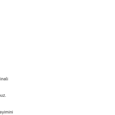
inali
nuz.
daha
eyimini