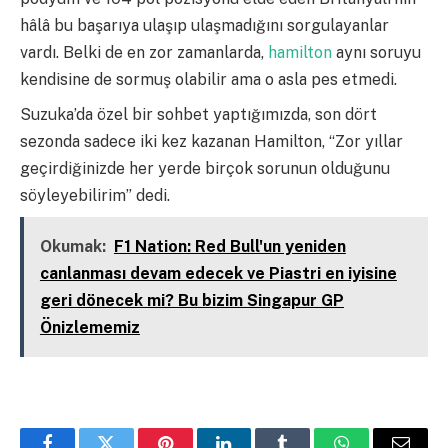
hâlâ bu başarıya ulaşıp ulaşmadığını sorgulayanlar
vardı. Belki de en zor zamanlarda,
hamilton
aynı soruyu
kendisine de sormuş olabilir ama o asla pes etmedi.
Suzuka’da özel bir sohbet yaptığımızda, son dört
sezonda sadece iki kez kazanan Hamilton, “Zor yıllar
geçirdiğinizde her yerde birçok sorunun olduğunu
söyleyebilirim” dedi.
Okumak:
F1 Nation: Red Bull'un yeniden
canlanması devam edecek ve Piastri en iyisine
geri dönecek mi? Bu bizim Singapur GP
Önizlememiz