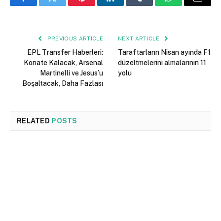
Facebook
Twitter
Pinterest
LinkedIn
Tumblr
WhatsApp
Email
PREVIOUS ARTICLE
NEXT ARTICLE
EPL Transfer Haberleri:
Taraftarların Nisan ayında F1
Konate Kalacak, Arsenal
düzeltmelerini almalarının 11
Martinelli ve Jesus’u
yolu
Boşaltacak, Daha Fazlası
RELATED
POSTS