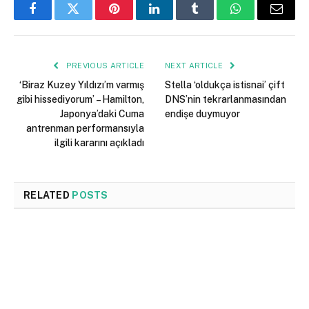
Facebook
Twitter
Pinterest
LinkedIn
Tumblr
WhatsApp
Email
PREVIOUS ARTICLE
NEXT ARTICLE
‘Biraz Kuzey Yıldızı’m varmış
Stella ‘oldukça istisnai’ çift
gibi hissediyorum’ – Hamilton,
DNS’nin tekrarlanmasından
Japonya’daki Cuma
endişe duymuyor
antrenman performansıyla
ilgili kararını açıkladı
RELATED
POSTS