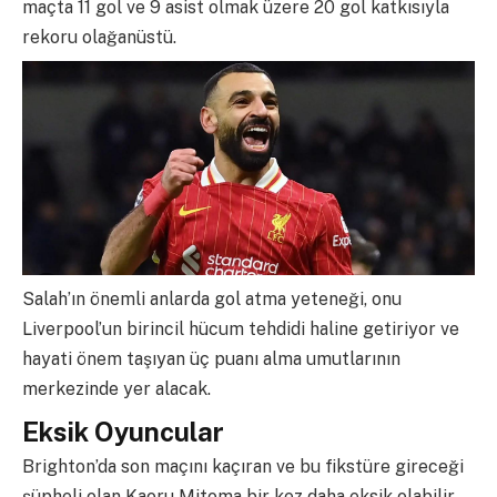
maçta 11 gol ve 9 asist olmak üzere 20 gol katkısıyla
rekoru olağanüstü.
Salah’ın önemli anlarda gol atma yeteneği, onu
Liverpool’un birincil hücum tehdidi haline getiriyor ve
hayati önem taşıyan üç puanı alma umutlarının
merkezinde yer alacak.
Eksik Oyuncular
Brighton’da son maçını kaçıran ve bu fikstüre gireceği
şüpheli olan Kaoru Mitoma bir kez daha eksik olabilir.