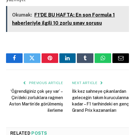
Okumak:
F1'DE BU HAFTA: En son Formula 1
haberleriyle ilgili 10 zorlu sınav sorusu
Facebook
Twitter
Pinterest
LinkedIn
Tumblr
WhatsApp
Email
PREVIOUS ARTICLE
NEXT ARTICLE
‘Öğrendiğiniz çok şey var’ –
İlk kez sahneye çıkanlardan
Çin’deki zorluklara rağmen
geleceğin takım kurucularına
Aston Martin’de görülmemiş
kadar – F1 tarihindeki en genç
ilerleme
Grand Prix kazananları
RELATED
POSTS