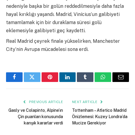
nedeniyle başka bir golün reddedilmesiyle daha fazla
hayal kırıklığı yaşandı. Madrid, Vinícius’un galibiyeti
tamamlamak için bir duraklama süresi golü
eklemesiyle galibiyeti geç kaydetti.
Real Madrid çeyrek finale yükselirken, Manchester
City’nin Avrupa mücadelesi sona erdi.
Facebook
Twitter
Pinterest
LinkedIn
Tumblr
WhatsApp
Email
PREVIOUS ARTICLE
NEXT ARTICLE
Gasly ve Colapinto, Alpine’ın
Tottenham – Atletico Madrid
Çin puanları konusunda
Önizlemesi: Kuzey Londra’da
karışık kararlar verdi
Mucize Gerekiyor