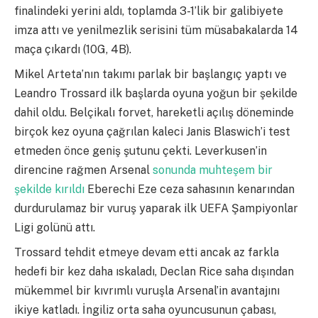
finalindeki yerini aldı, toplamda 3-1’lik bir galibiyete
imza attı ve yenilmezlik serisini tüm müsabakalarda 14
maça çıkardı (10G, 4B).
Mikel Arteta’nın takımı parlak bir başlangıç ​​yaptı ve
Leandro Trossard ilk başlarda oyuna yoğun bir şekilde
dahil oldu. Belçikalı forvet, hareketli açılış döneminde
birçok kez oyuna çağrılan kaleci Janis Blaswich’i test
etmeden önce geniş şutunu çekti. Leverkusen’in
direncine rağmen Arsenal
sonunda muhteşem bir
şekilde kırıldı
Eberechi Eze ceza sahasının kenarından
durdurulamaz bir vuruş yaparak ilk UEFA Şampiyonlar
Ligi golünü attı.
Trossard tehdit etmeye devam etti ancak az farkla
hedefi bir kez daha ıskaladı, Declan Rice saha dışından
mükemmel bir kıvrımlı vuruşla Arsenal’in avantajını
ikiye katladı. İngiliz orta saha oyuncusunun çabası,