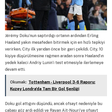
Jérémy Doku’nun saptırdığı ortanın ardından Erling
Haaland yakın mesafeden bitirmek için en hızlı tepkiyi
verirken, City ilk yarıdan önce bir geri çekildi. City, 10
kişiye düşürülmesine rağmen aradan sonra Haaland’ın
yedek kaleci Andriy Lunin’i test etmesiyle ilerlemeye
devam etti.
Okumak:
Tottenham - Liverpool 3-6 Raporu:
Kuzey Londra'da Tam Bir Gol Şenliği
Doku gol attığını düşündü, ancak ofsayt nedeniyle bu
çabası göz ardı edildi ve Rayan Aït-Nouri’ye ofsayt