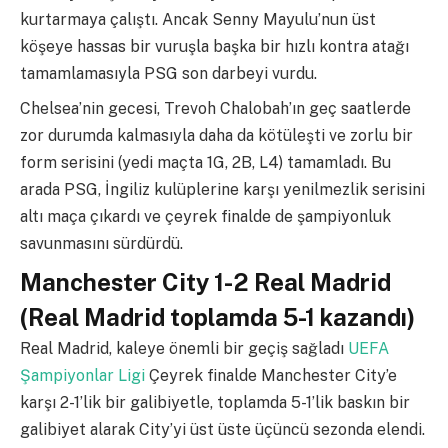
kurtarmaya çalıştı. Ancak Senny Mayulu’nun üst
köşeye hassas bir vuruşla başka bir hızlı kontra atağı
tamamlamasıyla PSG son darbeyi vurdu.
Chelsea’nin gecesi, Trevoh Chalobah’ın geç saatlerde
zor durumda kalmasıyla daha da kötüleşti ve zorlu bir
form serisini (yedi maçta 1G, 2B, L4) tamamladı. Bu
arada PSG, İngiliz kulüplerine karşı yenilmezlik serisini
altı maça çıkardı ve çeyrek finalde de şampiyonluk
savunmasını sürdürdü.
Manchester City 1-2 Real Madrid
(Real Madrid toplamda 5-1 kazandı)
Real Madrid, kaleye önemli bir geçiş sağladı
UEFA
Şampiyonlar Ligi
Çeyrek finalde Manchester City’e
karşı 2-1’lik bir galibiyetle, toplamda 5-1’lik baskın bir
galibiyet alarak City’yi üst üste üçüncü sezonda elendi.