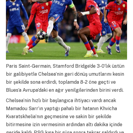
Paris Saint-Germain, Stamford Bridge’de 3-0’lık üstün
bir galibiyetle Chelsea’nin geri dönüş umutlarını kesin
bir şekilde sona erdirdi, toplamda 8-2 öne geçti ve
Blues’a Avrupa’daki en ağır yenilgilerinden birini verdi.
Chelsea’nin hızlı bir başlangıca ihtiyacı vardı ancak
Mamadou Sarr’ın yaptığı pahalı bir hatanın Khvicha
Kvaratskhelia’nın geçmesine ve sakin bir şekilde
bitirmesine izin vermesinin ardından altı dakika içinde
geride kaldı. PSG kısa bir süre sonra tekrar saldırdı ve