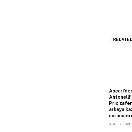
RELATE
Ascari’de
Antonelli’
Prix zafer
arkaya ka
sürücüleri
April 6, 2026