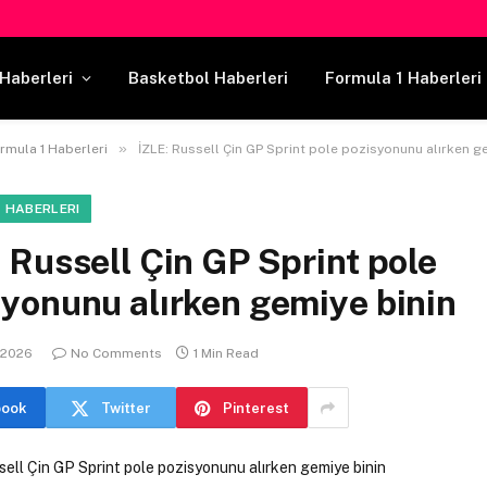
Haberleri
Basketbol Haberleri
Formula 1 Haberleri
»
rmula 1 Haberleri
İZLE: Russell Çin GP Sprint pole pozisyonunu alırken g
 HABERLERI
 Russell Çin GP Sprint pole
yonunu alırken gemiye binin
 2026
No Comments
1 Min Read
book
Twitter
Pinterest