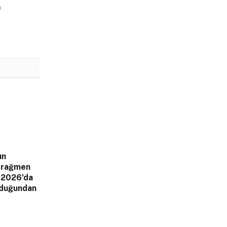
n
ın
a rağmen
 2026’da
olduğundan