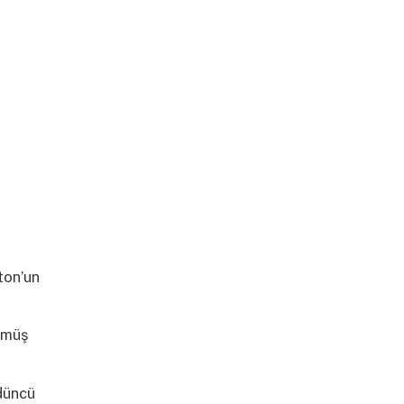
ton’un
Gümüş
rdüncü