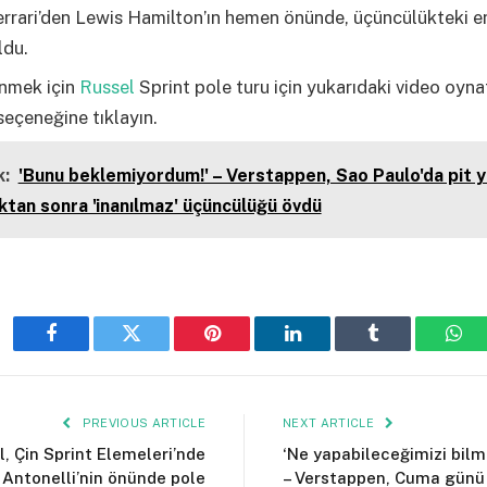
errari’den Lewis Hamilton’ın hemen önünde, üçüncülükteki e
ldu.
nmek için
Russel
Sprint pole turu için yukarıdaki video oyna
eçeneğine tıklayın.
:
'Bunu beklemiyordum!' – Verstappen, Sao Paulo'da pit 
ktan sonra 'inanılmaz' üçüncülüğü övdü
Facebook
Twitter
Pinterest
LinkedIn
Tumblr
Wha
PREVIOUS ARTICLE
NEXT ARTICLE
l, Çin Sprint Elemeleri’nde
‘Ne yapabileceğimizi bilm
Antonelli’nin önünde pole
– Verstappen, Cuma günü 