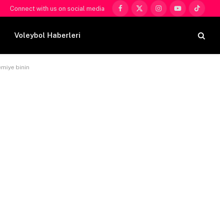
Connect with us on social media
Facebook
X
Instagram
YouTube
TikTok
(Twitter)
Voleybol Haberleri
emiye binin