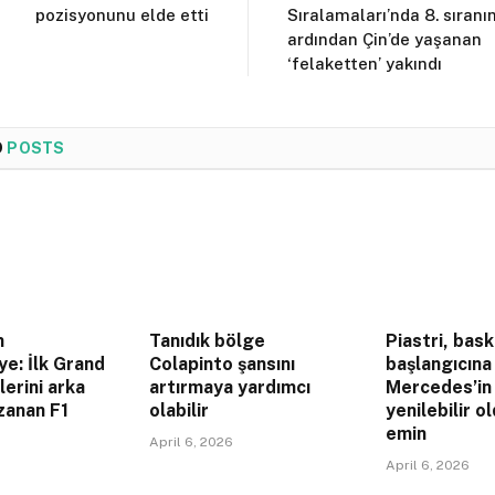
pozisyonunu elde etti
Sıralamaları’nda 8. sıranı
ardından Çin’de yaşanan
‘felaketten’ yakındı
D
POSTS
n
Tanıdık bölge
Piastri, bask
ye: İlk Grand
Colapinto şansını
başlangıcın
lerini arka
artırmaya yardımcı
Mercedes’in
zanan F1
olabilir
yenilebilir 
emin
April 6, 2026
April 6, 2026