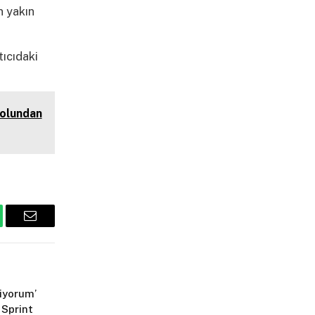
n yakın
tıcıdaki
yolundan
tsApp
Email
iyorum’
Sprint