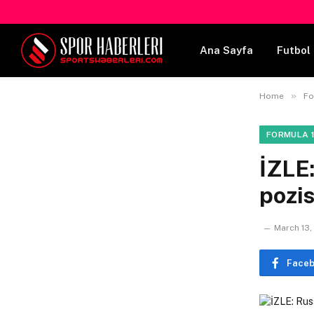
Ana Sayfa
Futbol 
»
Home
Fo
FORMULA 1
İZLE:
pozis
March 13,
Face