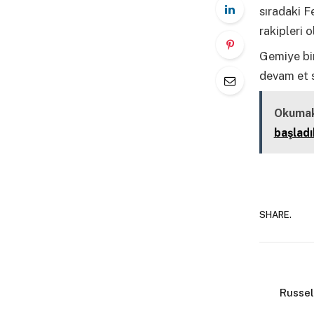
sıradaki F
rakipleri o
Gemiye bi
devam et s
Okumak
başladı
SHARE.
Russel