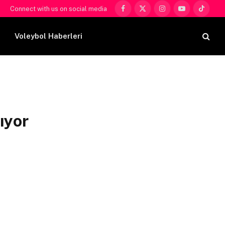
Connect with us on social media
Facebook
X
Instagram
YouTube
TikTok
(Twitter)
Voleybol Haberleri
ıyor