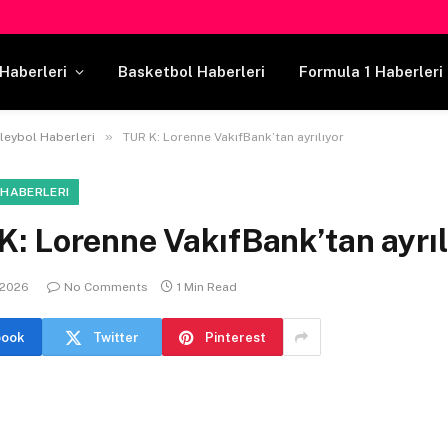
Haberleri
Basketbol Haberleri
Formula 1 Haberleri
»
leybol Haberleri
TUR K: Lorenne VakıfBank’tan ayrılıyor
 HABERLERI
: Lorenne VakıfBank’tan ayrıl
 2026
No Comments
1 Min Read
book
Twitter
Pinterest