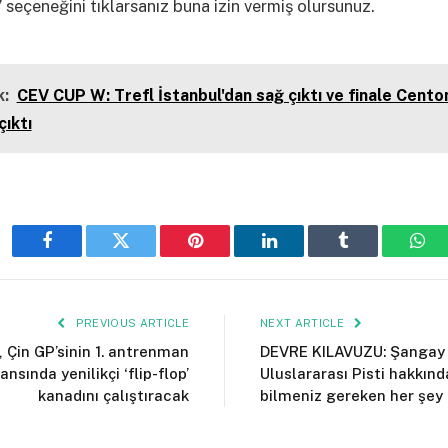
 seçeneğini tıklarsanız buna izin vermiş olursunuz.
:
CEV CUP W: Trefl İstanbul'dan sağ çıktı ve finale Cento
çıktı
Facebook
Twitter
Pinterest
LinkedIn
Tumblr
Wha
PREVIOUS ARTICLE
NEXT ARTICLE
, Çin GP’sinin 1. antrenman
DEVRE KILAVUZU: Şangay
ansında yenilikçi ‘flip-flop’
Uluslararası Pisti hakkınd
kanadını çalıştıracak
bilmeniz gereken her şey