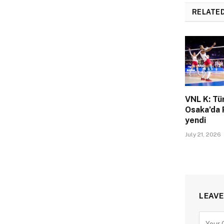
RELATE
VNL K: Tü
Osaka’da 
yendi
July 21, 2026
LEAVE