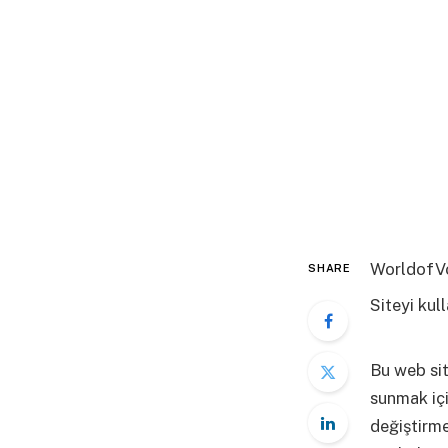
WorldofVo
SHARE
Siteyi ku
fazla bilgi
Bu web sit
sunmak içi
değiştirm