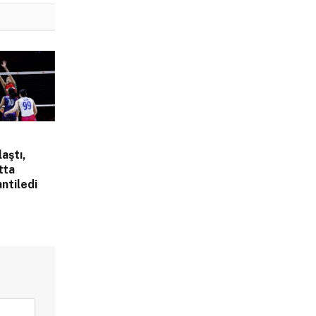
laştı,
tta
ntiledi