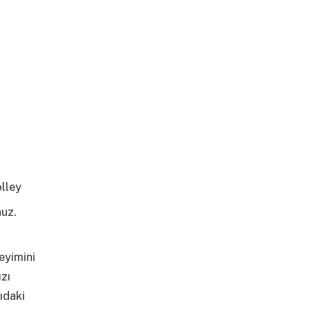
lley
nuz.
daha
eyimini
ızı
ıdaki