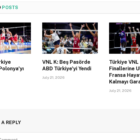
D
POSTS
rkiye
VNL K: Beş Pasörde
Türkiye VNL
Polonya’yı
ABD Türkiye’yi Yendi
Finallerine U
Fransa Haya
July 21, 2026
Kalmayı Gara
July 21, 2026
 A REPLY