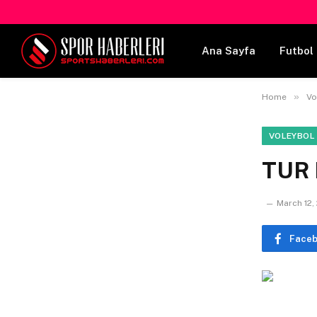
Ana Sayfa
Futbol 
»
Home
Vo
VOLEYBOL
TUR K
March 12,
Face