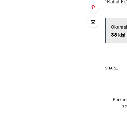
“Kabul Et”
Kapalı
Okumak
38 kişi 
SHARE.
Ferrari
se