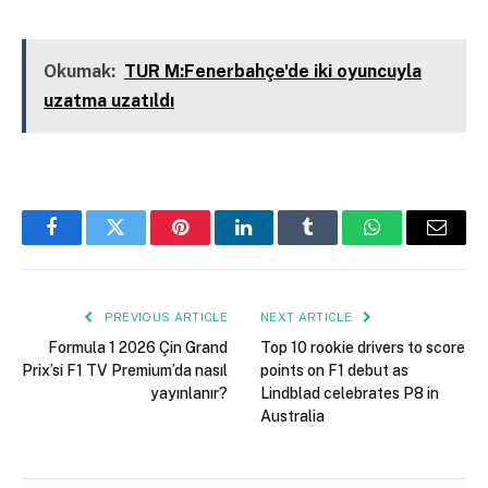
Kapalı
Okumak:
TUR M:Fenerbahçe'de iki oyuncuyla
uzatma uzatıldı
Facebook
Twitter
Pinterest
LinkedIn
Tumblr
WhatsApp
Email
PREVIOUS ARTICLE
NEXT ARTICLE
Formula 1 2026 Çin Grand
Top 10 rookie drivers to score
Prix’si F1 TV Premium’da nasıl
points on F1 debut as
yayınlanır?
Lindblad celebrates P8 in
Australia