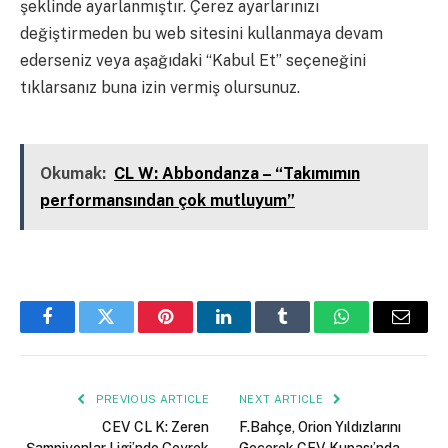
şeklinde ayarlanmıştır. Çerez ayarlarınızı
değiştirmeden bu web sitesini kullanmaya devam
ederseniz veya aşağıdaki “Kabul Et” seçeneğini
tıklarsanız buna izin vermiş olursunuz.
Kapalı
Okumak:
CL W: Abbondanza – “Takımımın
performansından çok mutluyum”
Facebook
Twitter
Pinterest
LinkedIn
Tumblr
WhatsApp
Email
PREVIOUS ARTICLE
NEXT ARTICLE
CEV CL K: Zeren
F.Bahçe, Orion Yıldızlarını
Şampiyonlar Ligi’nde Çeyrek
Geçerek CEV Kupası’nda