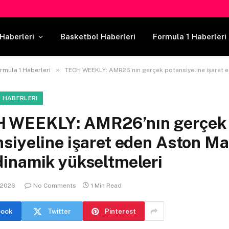
Haberleri
Basketbol Haberleri
Formula 1 Haberleri
»
rmula 1 Haberleri
TECH WEEKLY: AMR26’nın gerçek potansiyeline işaret eden Aston Martin aerodinam
 HABERLERI
 WEEKLY: AMR26’nın gerçek
siyeline işaret eden Aston Ma
dinamik yükseltmeleri
 2026
No Comments
1 Min Read
book
Twitter
Pinterest