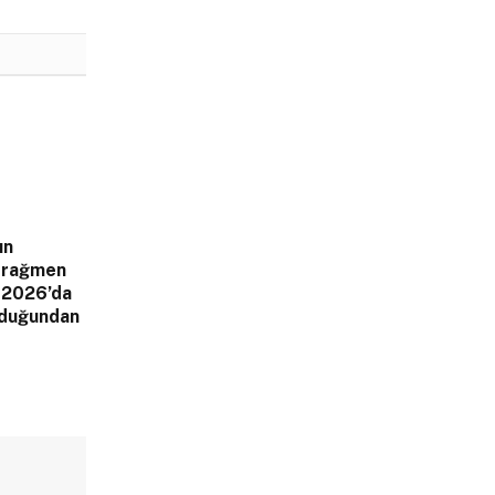
ın
a rağmen
 2026’da
olduğundan