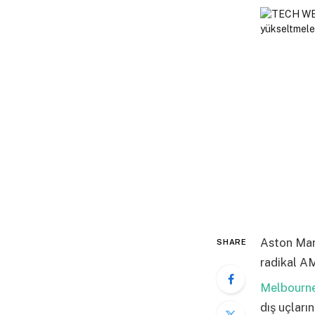
Aston Mart
SHARE
radikal A
Melbourne
dış uçları