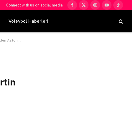
Connect with us on social media
Facebook
X
Instagram
YouTube
TikTok
(Twitter)
Voleybol Haberleri
ik yükseltmeleri
rtin