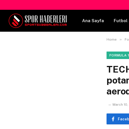
Ana Sayfa
Futbol 
»
Home
Fo
FORMULA 1
TECH
potan
aero
March 10,
Face