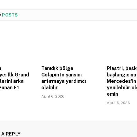
D
POSTS
n
Tanıdık bölge
Piastri, bask
ye: İlk Grand
Colapinto şansını
başlangıcın
lerini arka
artırmaya yardımcı
Mercedes’in
zanan F1
olabilir
yenilebilir 
emin
April 6, 2026
April 6, 2026
 A REPLY