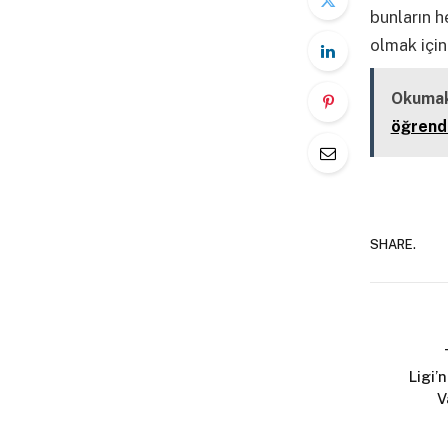
bunların h
olmak için
Okumak
öğrendi
SHARE.
Ligi’
V