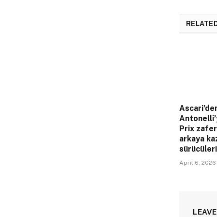
RELATE
Ascari’de
Antonelli’
Prix zafer
arkaya ka
sürücüleri
April 6, 2026
LEAVE