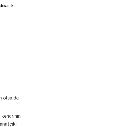
m olsa da
n kenarının
kanatçık;