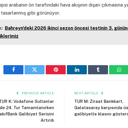
epsi arabanın ön tarafındaki hava akışının dışarı çıkmasına y
 tasarlanmış gibi görünüyor.
:
Bahreyn'deki 2026 ikinci sezon öncesi testinin 3. günü
klerimiz
Facebook
Twitter
Pinterest
LinkedIn
Tumblr
Wha
PREVIOUS ARTICLE
NEXT ARTICLE
TUR K: Vodafone Sultanlar
TUR M: Ziraat Bankkart,
nde 24. Tur Tamamlanırken
Galatasaray karşısında üs
akıfBank Galibiyet Serisini
galibiyetle klasını göster
Artırdı