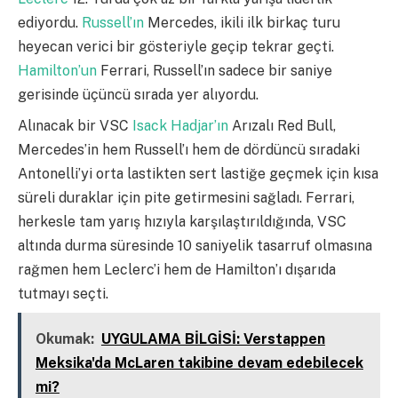
ediyordu.
Russell’ın
Mercedes, ikili ilk birkaç turu
heyecan verici bir gösteriyle geçip tekrar geçti.
Hamilton’un
Ferrari, Russell’ın sadece bir saniye
gerisinde üçüncü sırada yer alıyordu.
Alınacak bir VSC
Isack Hadjar’ın
Arızalı Red Bull,
Mercedes’in hem Russell’ı hem de dördüncü sıradaki
Antonelli’yi orta lastikten sert lastiğe geçmek için kısa
süreli duraklar için pite getirmesini sağladı. Ferrari,
herkesle tam yarış hızıyla karşılaştırıldığında, VSC
altında durma süresinde 10 saniyelik tasarruf olmasına
rağmen hem Leclerc’i hem de Hamilton’ı dışarıda
tutmayı seçti.
Okumak:
UYGULAMA BİLGİSİ: Verstappen
Meksika'da McLaren takibine devam edebilecek
mi?