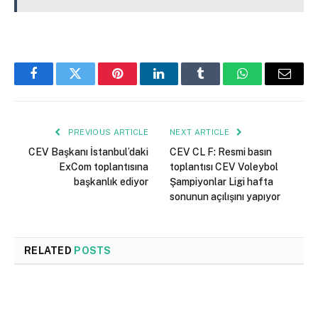
Facebook
Twitter
Pinterest
LinkedIn
Tumblr
WhatsApp
Email
PREVIOUS ARTICLE
NEXT ARTICLE
CEV Başkanı İstanbul’daki
CEV CL F: Resmi basın
ExCom toplantısına
toplantısı CEV Voleybol
başkanlık ediyor
Şampiyonlar Ligi hafta
sonunun açılışını yapıyor
RELATED
POSTS