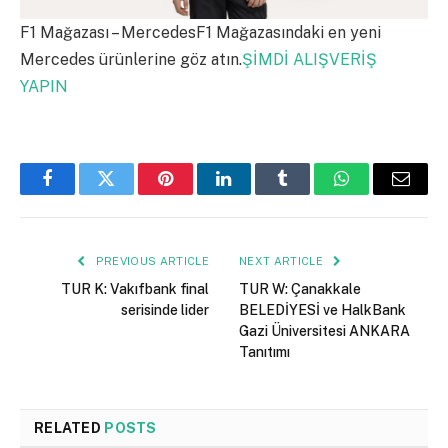
F1 Mağazası – MercedesF1 Mağazasındaki en yeni
Mercedes ürünlerine göz atın.
ŞİMDİ ALIŞVERİŞ
YAPIN
Facebook
Twitter
Pinterest
LinkedIn
Tumblr
WhatsApp
Email
PREVIOUS ARTICLE
NEXT ARTICLE
TUR K: Vakıfbank final
TUR W: Çanakkale
serisinde lider
BELEDİYESİ ve HalkBank
Gazi Üniversitesi ANKARA
Tanıtımı
RELATED
POSTS