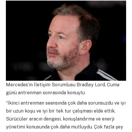
Mercedes’in İletişim Sorumlusu Bradley Lord, Cuma
günü antrenman sonrasında konuştu
“İkinci antrenman seansında çok daha sorunsuzdu ve iyi
bir uzun koşu ve iyi bir tek tur çalışması elde ettik.
Sürücüler aracın dengesi, konuşlandırma ve enerji
yönetimi konusunda çok daha mutluydu. Çok fazla şey