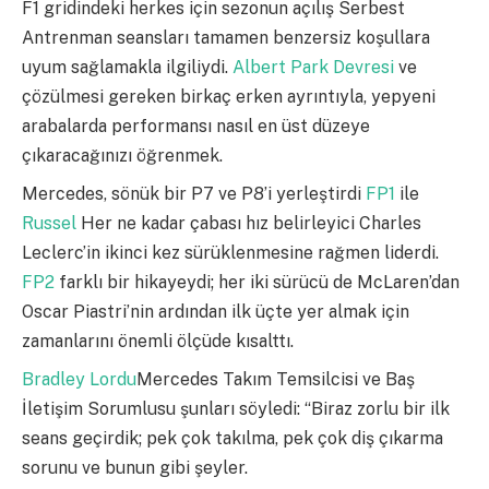
F1 gridindeki herkes için sezonun açılış Serbest
Antrenman seansları tamamen benzersiz koşullara
uyum sağlamakla ilgiliydi.
Albert Park Devresi
ve
çözülmesi gereken birkaç erken ayrıntıyla, yepyeni
arabalarda performansı nasıl en üst düzeye
çıkaracağınızı öğrenmek.
Mercedes, sönük bir P7 ve P8’i yerleştirdi
FP1
ile
Russel
Her ne kadar çabası hız belirleyici Charles
Leclerc’in ikinci kez sürüklenmesine rağmen liderdi.
FP2
farklı bir hikayeydi; her iki sürücü de McLaren’dan
Oscar Piastri’nin ardından ilk üçte yer almak için
zamanlarını önemli ölçüde kısalttı.
Bradley Lordu
Mercedes Takım Temsilcisi ve Baş
İletişim Sorumlusu şunları söyledi: “Biraz zorlu bir ilk
seans geçirdik; pek çok takılma, pek çok diş çıkarma
sorunu ve bunun gibi şeyler.