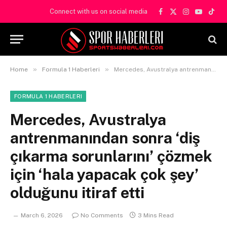
Connect with us on social media
Facebook
X
Instagram
YouTube
TikT
(Twitter)
»
»
Home
Formula 1 Haberleri
Mercedes, Avustralya antrenmanından sonra ‘diş çıkarma sorunlarını’ çözmek için ‘hala yapacak çok şey’ olduğunu itiraf etti
FORMULA 1 HABERLERI
Mercedes, Avustralya
antrenmanından sonra ‘diş
çıkarma sorunlarını’ çözmek
için ‘hala yapacak çok şey’
olduğunu itiraf etti
March 6, 2026
No Comments
3 Mins Read