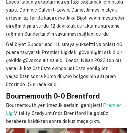
Leeds kapanış etaplarında eşitliği sağlamak için baskı
yaptı. Dominic Calvert-Lewin, Daniel James’in alçak
ortasını az farkla kaçırdı ve Jaka Bijol, yakın mesafeden
direğin dışına vurdu. 12 dakikalık duraklama süresine
rağmen Sunderland’in savunması sağlam durdu.
Galibiyet Sunderland’i 11. sıraya yükseltti ve onları 40
puana taşıyarak Premier Lig’deki güvenliğini etkili bir
şekilde güvence altına aldı. Leeds, Nisan 2023’ten bu
yana ilk kez üst üste evinde üst üste yenilgiler
yaşadıktan sonra küme düşme bölgesinin altı puan
üzerinde 15. sırada kaldı.
Bournemouth 0-0 Brentford
Bournemouth yenilmezlik serisini genişletti
Premier
Lig
Vitality Stadyumu’nda Brentford ile golsüz
berabere kaldıktan sonra dokuz maça çıktı.