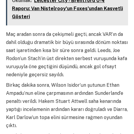
Okumak:
Leicester City - Brentford 0-4
Raporu: Van Nistelrooy'un Foxes'undan Kasvetli
Gösteri
Maç aradan sonra da çekişmeli geçti, ancak VAR’ın da
dahil olduğu dramatik bir büyü sırasında dönüm noktası
saat işaretinden kısa bir süre sonra geldi. Leeds, Joe
Rodon’un Stach’in üst direkten serbest vuruşunda kafa
vuruşuyla öne geçtiğini düşündü, ancak gol ofsayt
nedeniyle geçersiz sayıldı.
Birkaç dakika sonra, Wilson Isidor’un şutunun Ethan
Ampadu’nun eline çarpmasının ardından Sunderland’e
penaltı verildi. Hakem Stuart Attwell saha kenarında
yaptığı incelemenin ardından kararı doğruladı ve Diarra,
Karl Darlow’un topa elini sürmesine rağmen oyundan
çıktı.