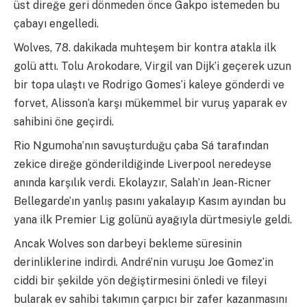
üst direğe geri dönmeden önce Gakpo istemeden bu
çabayı engelledi.
Wolves, 78. dakikada muhteşem bir kontra atakla ilk
golü attı. Tolu Arokodare, Virgil van Dijk’i geçerek uzun
bir topa ulaştı ve Rodrigo Gomes’i kaleye gönderdi ve
forvet, Alisson’a karşı mükemmel bir vuruş yaparak ev
sahibini öne geçirdi.
Rio Ngumoha’nın savuşturduğu çaba Sá tarafından
zekice direğe gönderildiğinde Liverpool neredeyse
anında karşılık verdi. Ekolayzır, Salah’ın Jean-Ricner
Bellegarde’ın yanlış pasını yakalayıp Kasım ayından bu
yana ilk Premier Lig golünü ayağıyla dürtmesiyle geldi.
Ancak Wolves son darbeyi bekleme süresinin
derinliklerine indirdi. André’nin vuruşu Joe Gomez’in
ciddi bir şekilde yön değiştirmesini önledi ve fileyi
bularak ev sahibi takımın çarpıcı bir zafer kazanmasını