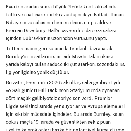
Everton aradan sonra büyük ölçüde kontrolü elinde
tuttu ve saat işaretindeki avantajını ikiye katladı. Iliman
Ndiaye ceza sahasının hemen dışında topu aldı ve
Kiernan Dewsbury-Hall’a pas verdi, o da ceza sahası
içinden Dúbravka’nın üzerinden vuruşunu yaptı.
Toffees maçın geri kalanında temkinli davranarak
Burnley’in fırsatlarını sınırladı. Misafir takım ikinci
yarıda kaleyi bulan sadece iki şut atarken, sezondaki 18.
lig yenilgisine yenik düştüler.
Bu zafer, Everton’ın 2026’daki ilk iç saha galibiyetiydi
ve Salı günleri Hill-Dickinson Stadyumu’nda oynanan
dört maçlık galibiyetsiz seriye son verdi. Premier
Lig’de sekizinci sırada yer alıyorlar ve Avrupa elemeleri
için sıkı bir mücadele içindeler. Bu arada Burnley, kalan
dokuz maçla 19. sırada ve güvenlikten sekiz puan
uzakta kalarak onları başka bir potansiyel küme düşme