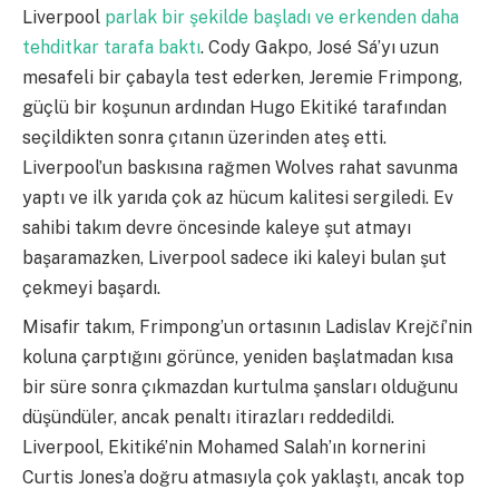
Liverpool
parlak bir şekilde başladı ve erkenden daha
tehditkar tarafa baktı
. Cody Gakpo, José Sá’yı uzun
mesafeli bir çabayla test ederken, Jeremie Frimpong,
güçlü bir koşunun ardından Hugo Ekitiké tarafından
seçildikten sonra çıtanın üzerinden ateş etti.
Liverpool’un baskısına rağmen Wolves rahat savunma
yaptı ve ilk yarıda çok az hücum kalitesi sergiledi. Ev
sahibi takım devre öncesinde kaleye şut atmayı
başaramazken, Liverpool sadece iki kaleyi bulan şut
çekmeyi başardı.
Misafir takım, Frimpong’un ortasının Ladislav Krejčí’nin
koluna çarptığını görünce, yeniden başlatmadan kısa
bir süre sonra çıkmazdan kurtulma şansları olduğunu
düşündüler, ancak penaltı itirazları reddedildi.
Liverpool, Ekitiké’nin Mohamed Salah’ın kornerini
Curtis Jones’a doğru atmasıyla çok yaklaştı, ancak top