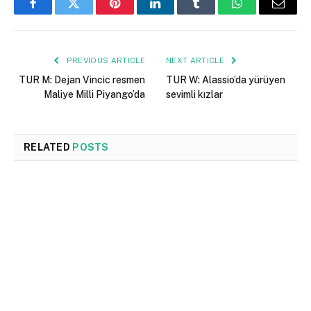
Facebook
Twitter
Pinterest
LinkedIn
Tumblr
WhatsApp
Email
PREVIOUS ARTICLE
NEXT ARTICLE
TUR M: Dejan Vincic resmen
TUR W: Alassio’da yürüyen
Maliye Milli Piyango’da
sevimli kızlar
RELATED
POSTS