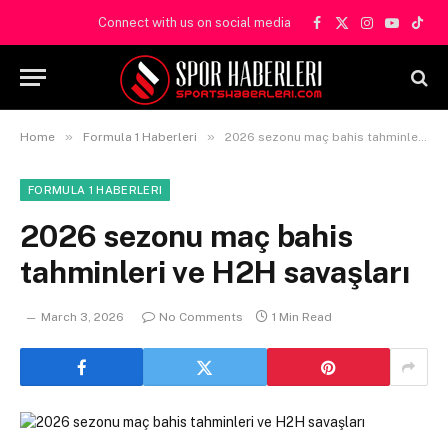
Connect with us on social media
Facebook
X
Instagram
YouTube
TikT
(Twitter)
»
»
Home
Formula 1 Haberleri
2026 sezonu maç bahis tahminleri ve H2H savaşları
FORMULA 1 HABERLERI
2026 sezonu maç bahis
tahminleri ve H2H savaşları
March 3, 2026
No Comments
1 Min Read