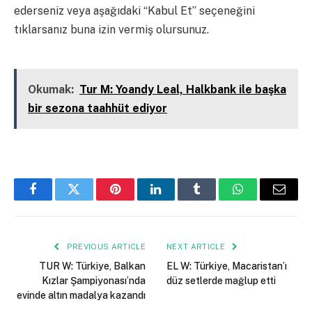
ederseniz veya aşağıdaki “Kabul Et” seçeneğini
tıklarsanız buna izin vermiş olursunuz.
Kapalı
Okumak:
Tur M: Yoandy Leal, Halkbank ile başka
bir sezona taahhüt ediyor
Facebook
Twitter
Pinterest
LinkedIn
Tumblr
WhatsApp
Email
PREVIOUS ARTICLE
NEXT ARTICLE
TUR W: Türkiye, Balkan
EL W: Türkiye, Macaristan’ı
Kızlar Şampiyonası’nda
düz setlerde mağlup etti
evinde altın madalya kazandı