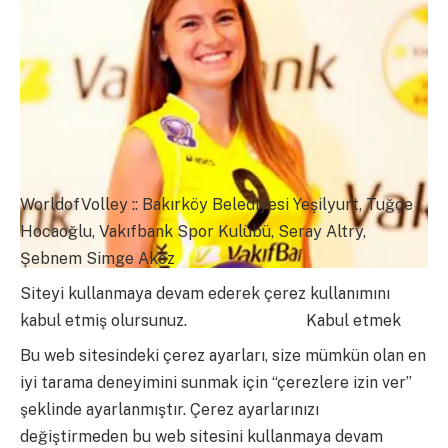
WorldofVolley :: Bakırköy Belediyesi Yeşilyurt, Tuğçe
Hocaoğlu, Vakıfbank Spor Kulübü, Seray Altry,
Şebnem Simge Akoz
Siteyi kullanmaya devam ederek çerez kullanımını
kabul etmiş olursunuz.
daha fazla bilgi
Kabul etmek
Bu web sitesindeki çerez ayarları, size mümkün olan en
iyi tarama deneyimini sunmak için “çerezlere izin ver”
şeklinde ayarlanmıştır. Çerez ayarlarınızı
değiştirmeden bu web sitesini kullanmaya devam