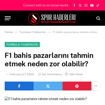
Connect with us on social media
Facebook
X
Instagram
YouTube
TikT
(Twitter)
»
»
Home
Formula 1 Haberleri
F1 bahis pazarlarını tahmin etmek neden zor olabilir?
FORMULA 1 HABERLERI
F1 bahis pazarlarını tahmin
etmek neden zor olabilir?
February 27, 2026
No Comments
1 Min Read