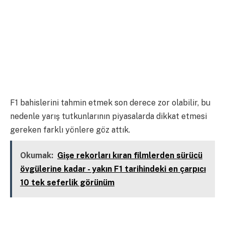
F1 bahislerini tahmin etmek son derece zor olabilir, bu
nedenle yarış tutkunlarının piyasalarda dikkat etmesi
gereken farklı yönlere göz attık.
Okumak:
Gişe rekorları kıran filmlerden sürücü
övgülerine kadar - yakın F1 tarihindeki en çarpıcı
10 tek seferlik görünüm