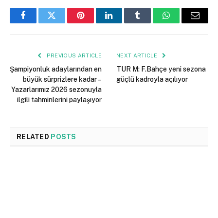
Facebook
Twitter
Pinterest
LinkedIn
Tumblr
WhatsApp
Email
PREVIOUS ARTICLE
NEXT ARTICLE
Şampiyonluk adaylarından en
TUR M: F.Bahçe yeni sezona
büyük sürprizlere kadar –
güçlü kadroyla açılıyor
Yazarlarımız 2026 sezonuyla
ilgili tahminlerini paylaşıyor
RELATED
POSTS