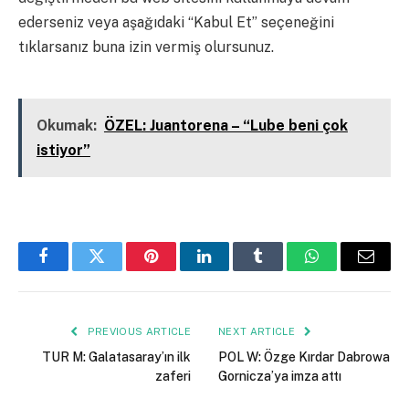
ederseniz veya aşağıdaki “Kabul Et” seçeneğini
tıklarsanız buna izin vermiş olursunuz.
Kapalı
Okumak:
ÖZEL: Juantorena – “Lube beni çok
istiyor”
Facebook
Twitter
Pinterest
LinkedIn
Tumblr
WhatsApp
Email
PREVIOUS ARTICLE
NEXT ARTICLE
TUR M: Galatasaray’ın ilk
POL W: Özge Kırdar Dabrowa
zaferi
Gornicza’ya imza attı